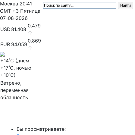
Москва
20:41
GMT +3
Пятница
07-08-2026
0.479
USD
81.408
↑
0.869
EUR
94.059
↑
+14
˚C (днем
+17
˚C, ночью
+10
˚C)
Ветрено,
переменная
облачность
МедиаПрофи
Вы просматриваете: