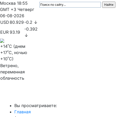
Москва
18:55
GMT +3
Четверг
06-08-2026
USD
80.929
-0.2 ↓
-0.392
EUR
93.19
↓
+14
˚C (днем
+17
˚C, ночью
+10
˚C)
Ветрено,
переменная
облачность
МедиаПрофи
Вы просматриваете:
Главная