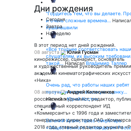
Дни
рождения
"Гордитесь тем, что вы делаете. П
Сегодня
и очень сложные времена…
Написа
Завтра
Кушанашвили
На неделю
В этот период нет дней рождений.
«Все труднее соответствовать наш
08 августа
Юлий Гусман
слушателям, их высоким требовани
кинорежиссер, сценарист, основатель
такой…
Написал
Владимир Таллер
и художественный руководитель премии
академии кинематографических искусст
«Ника»
Очень рад, что работы наших ребят
08 августа
получили такую высокую оценку…
Андрей Колесников
российский журналист, редактор, публи
Написал
Юрий Костин
специальный корреспондент ИД
«Коммерсантъ» с 1996 года и заместите
генерального директора ОАО «Коммерса
Евгений Кузин, пресс-секретарь
2018 года, главный редактор журнала «
«Общественного телевидения Росси