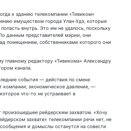
когда к зданию телекомпании «Тивиком»
лению имуществом города Улан-Удэ, которые
попасть внутрь. Это им не удалось, поскольку
По данным представителей мэрии, они
над помещением, собственниками которого они
му главному редактору «Тивикома» Александру
тором канала.
следние события — действия по смене
ат компании, экономическое давление, —
которое что-то не устраивает в
т произошедшее рейдерским захватом. «Хочу
рейдерском захвате» телекомпании речи нет, не
» сообщения и домыслы останутся на совести