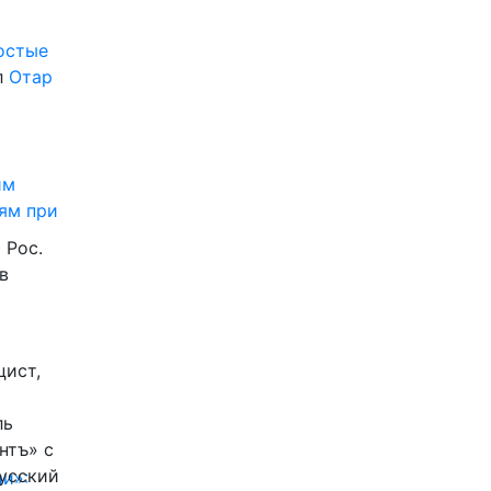
ростые
л
Отар
им
ям при
 Рос.
в
цист,
ль
нтъ» с
Русский
и»: