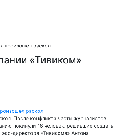
м» произошел раскол
мпании «Тивиком»
скол. После конфликта части журналистов
анию покинули 16 человек, решившие создать
м экс-директора «Тивикома» Антона