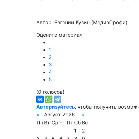
Автор: Евгений Кузин (МедиаПрофи)
Оцените материал
1
2
3
4
5
(0 голосов)
Авторизуйтесь
, чтобы получить возмож
«
Август 2026
»
Пн
Вт
Ср
Чт
Пт
Сб
Вс
1
2
3
4
5
6
7
8
9