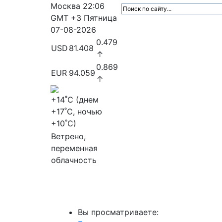
Москва
22:06
GMT +3
Пятница
07-08-2026
0.479
USD
81.408
↑
0.869
EUR
94.059
↑
+14
˚C (днем
+17
˚C, ночью
+10
˚C)
Ветрено,
переменная
облачность
МедиаПрофи
Главное
Медиарыно
Вы просматриваете: