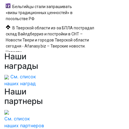
Бельгийцы стали запрашивать
«визы традиционных ценностей» в
посольстве РФ
В Тверской области из-за БПЛА пострадал
склад Вайлдберриз и постройки в СНТ –
Новости Твери и городов Тверской области
сегодня - Afanasy.biz – Тверские новости.
Новости
Наши
Сафонов пропустил два мяча и был
награды
заменён в матче с «Мальоркой». Российский
вратарь уступил место Шевалье в перерыве
См. список
наших наград
Наши
партнеры
См. список
наших партнеров