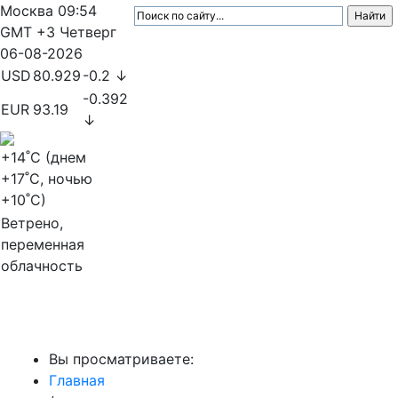
Москва
09:54
GMT +3
Четверг
06-08-2026
USD
80.929
-0.2 ↓
-0.392
EUR
93.19
↓
+14
˚C (днем
+17
˚C, ночью
+10
˚C)
Ветрено,
переменная
облачность
МедиаПрофи
Вы просматриваете:
Главная