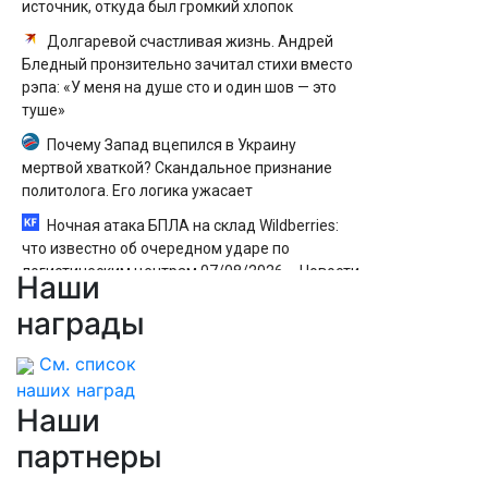
источник, откуда был громкий хлопок
Долгаревой счастливая жизнь. Андрей
Бледный пронзительно зачитал стихи вместо
рэпа: «У меня на душе сто и один шов — это
туше»
Почему Запад вцепился в Украину
мертвой хваткой? Скандальное признание
политолога. Его логика ужасает
Ночная атака БПЛА на склад Wildberries:
что известно об очередном ударе по
логистическим центрам 07/08/2026 – Новости
Наши
Такер Карлсон восхитился московским
награды
метро
См. список
наших наград
Наши
партнеры