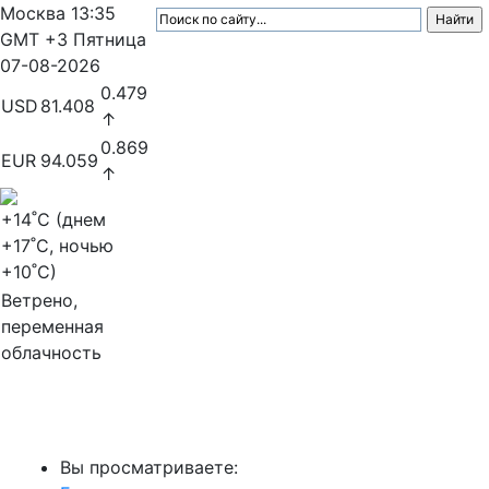
Москва
13:35
GMT +3
Пятница
07-08-2026
0.479
USD
81.408
↑
0.869
EUR
94.059
↑
+14
˚C (днем
+17
˚C, ночью
+10
˚C)
Ветрено,
переменная
облачность
МедиаПрофи
Вы просматриваете: