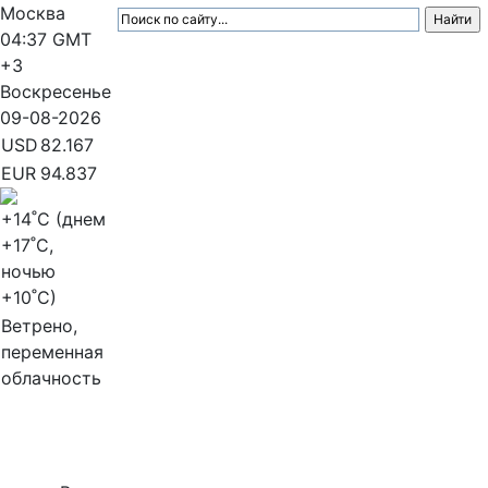
Москва
04:37
GMT
+3
Воскресенье
09-08-2026
USD
82.167
EUR
94.837
+14
˚C (днем
+17
˚C,
ночью
+10
˚C)
Ветрено,
переменная
облачность
МедиаПрофи