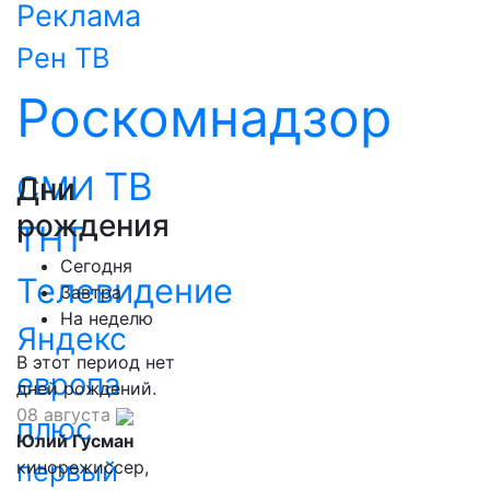
Реклама
Рен ТВ
Роскомнадзор
ТВ
СМИ
Дни
рождения
ТНТ
Сегодня
Телевидение
Завтра
На неделю
Яндекс
В этот период нет
европа
дней рождений.
08 августа
плюс
Юлий Гусман
первый
кинорежиссер,