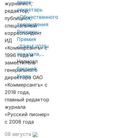
пресс-
журналист,
секретарь
редактор,
«Общественного
публицист,
телевидения
специальный
России»:
корреспондент
Премия
ИД
«ТЭФИ 2019»
«Коммерсантъ» с
показала,…
1996 года и
Написал
заместитель
Евгений
генерального
Кузин
директора ОАО
«Коммерсантъ» с
2018 года,
главный редактор
журнала
«Русский пионер»
с 2008 года
08 августа