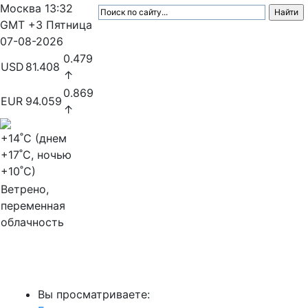
Москва
13:32
GMT +3
Пятница
07-08-2026
0.479
USD
81.408
↑
0.869
EUR
94.059
↑
+14
˚C (днем
+17
˚C, ночью
+10
˚C)
Ветрено,
переменная
облачность
МедиаПрофи
Вы просматриваете: