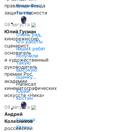
правления Фонда
Владимир
защиты гласности
Таллер
08 августа
Юлий Гусман
Очень рад,
кинорежиссер,
что работы
сценарист,
наших ребят
основатель
получили
и художественный
такую
руководитель
высокую
премии Рос.
оценку…
академии
Написал
кинематографических
Юрий
искусств «Ника»
Костин
08 августа
Андрей
Евгений
Колесников
Кузин,
российский