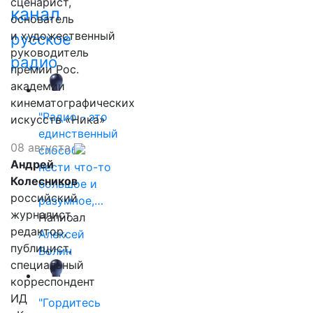
сценарист,
канал
основатель
и художественный
русское
руководитель
радио
премии Рос.
академии
кинематографических
"Радио - это
искусств «Ника»
единственный
08 августа
способ
Андрей
нести что-то
Колесников
большое и
российский
разумное,…
журналист,
Написал
редактор,
Алексей
публицист,
Волин
специальный
корреспондент
ИД
"Гордитесь