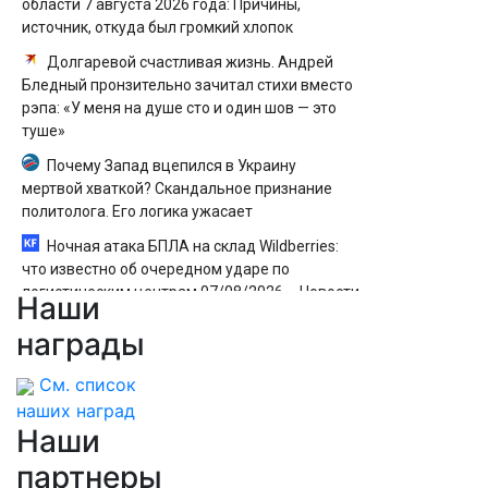
области 7 августа 2026 года: Причины,
источник, откуда был громкий хлопок
Долгаревой счастливая жизнь. Андрей
Бледный пронзительно зачитал стихи вместо
рэпа: «У меня на душе сто и один шов — это
туше»
Почему Запад вцепился в Украину
мертвой хваткой? Скандальное признание
политолога. Его логика ужасает
Ночная атака БПЛА на склад Wildberries:
что известно об очередном ударе по
логистическим центрам 07/08/2026 – Новости
Наши
Такер Карлсон восхитился московским
награды
метро
См. список
наших наград
Наши
партнеры