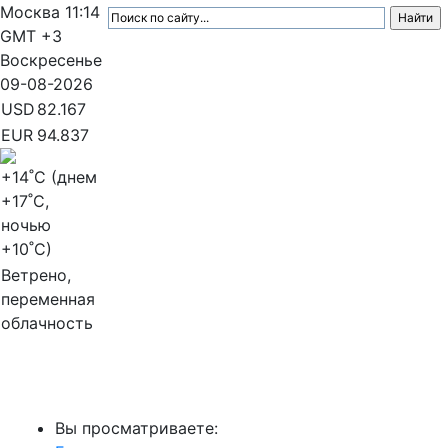
Москва
11:14
GMT +3
Воскресенье
09-08-2026
USD
82.167
EUR
94.837
+14
˚C (днем
+17
˚C,
ночью
+10
˚C)
Ветрено,
переменная
облачность
МедиаПрофи
Вы просматриваете: