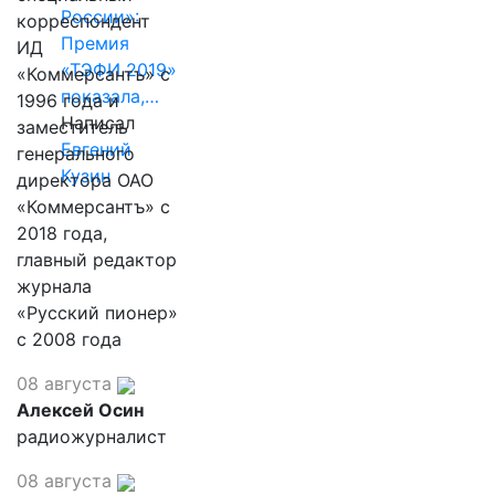
России»:
корреспондент
Премия
ИД
«ТЭФИ 2019»
«Коммерсантъ» с
показала,…
1996 года и
Написал
заместитель
Евгений
генерального
Кузин
директора ОАО
«Коммерсантъ» с
2018 года,
главный редактор
журнала
«Русский пионер»
с 2008 года
08 августа
Алексей Осин
радиожурналист
08 августа