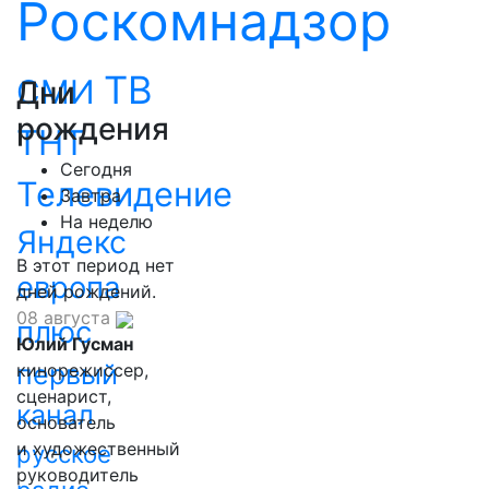
Роскомнадзор
ТВ
СМИ
Дни
рождения
ТНТ
Сегодня
Телевидение
Завтра
На неделю
Яндекс
В этот период нет
европа
дней рождений.
08 августа
плюс
Юлий Гусман
первый
кинорежиссер,
сценарист,
канал
основатель
и художественный
русское
руководитель