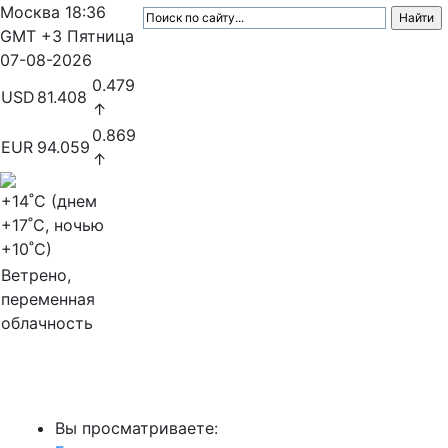
Москва
18:36
GMT +3
Пятница
07-08-2026
0.479
USD
81.408
↑
0.869
EUR
94.059
↑
+14
˚C (днем
+17
˚C, ночью
+10
˚C)
Ветрено,
переменная
облачность
МедиаПрофи
Вы просматриваете: