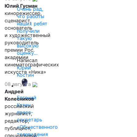
Юлий Гусман
Очень рад,
кинорежиссер,
что работы
сценарист,
наших ребят
основатель
получили
и художественный
такую
руководитель
высокую
премии Рос.
оценку…
академии
Написал
кинематографических
Юрий
искусств «Ника»
Костин
08 августа
Андрей
Евгений
Колесников
Кузин,
российский
пресс-
журналист,
секретарь
редактор,
«Общественного
публицист,
телевидения
специальный