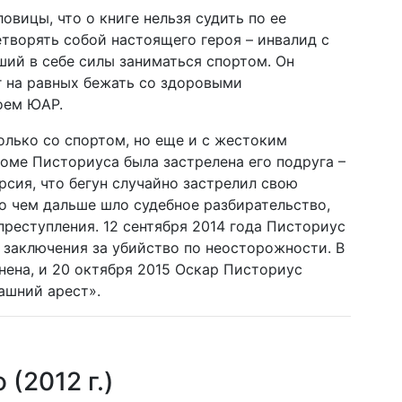
вицы, что о книге нельзя судить по ее
творять собой настоящего героя – инвалид с
ий в себе силы заниматься спортом. Он
г на равных бежать со здоровыми
оем ЮАР.
олько со спортом, но еще и с жестоким
доме Писториуса была застрелена его подруга –
рсия, что бегун случайно застрелил свою
но чем дальше шло судебное разбирательство,
реступления. 12 сентября 2014 года Писториус
 заключения за убийство по неосторожности. В
ена, и 20 октября 2015 Оскар Писториус
ашний арест».
(2012 г.)