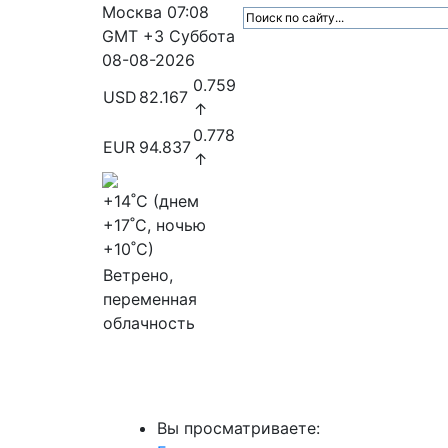
Москва
07:08
GMT +3
Суббота
08-08-2026
0.759
USD
82.167
↑
0.778
EUR
94.837
↑
+14
˚C (днем
+17
˚C, ночью
+10
˚C)
Ветрено,
переменная
облачность
МедиаПрофи
Главное
Медиарыно
Вы просматриваете: