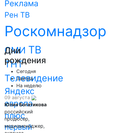
Реклама
Рен ТВ
Роскомнадзор
ТВ
СМИ
Дни
рождения
ТНТ
Сегодня
Телевидение
Завтра
На неделю
Яндекс
09 августа
европа
Юлия Богатикова
российский
плюс
продюсер,
первый
медиаменеджер,