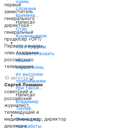
очень
первый
сложные
заместитель
времена…
генерального
Написал
директора -
Отар
генеральный
Кушанашвили
продюсер «ОРТ/
Первого канала»,
«Все труднее
член Академии
соответствовать
российского
нашим
телевидения
слушателям,
их высоким
10 августа
требованиям
Сергей Ломакин
при такой…
советский и
Написал
российский
Владимир
журналист,
Таллер
телеведущий и
медиаменеджер, директор
Очень рад,
дирекции
что работы