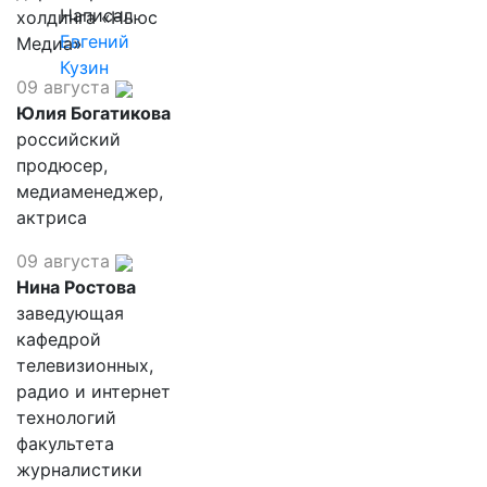
Написал
холдинга «Ньюс
Евгений
Медиа»
Кузин
09 августа
Юлия Богатикова
российский
продюсер,
медиаменеджер,
актриса
09 августа
Нина Ростова
заведующая
кафедрой
телевизионных,
радио и интернет
технологий
факультета
журналистики