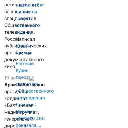
регионального
наших ребят
вещания и
получили
спецпроектов
такую
Общественного
высокую
телевидения
оценку…
России
Написал
публицистических
Юрий
программ и
Костин
документального
Евгений
кино
Кузин,
пресс-
10 августа
секретарь
Арам Габрелянов
«Общественного
президент
телевидения
холдинга
России»:
«Балтийская
Премия
медиа группа»,
«ТЭФИ 2019»
генеральный
показала,…
директор