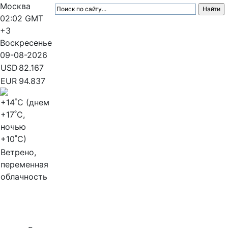
Москва
02:02
GMT
+3
Воскресенье
09-08-2026
USD
82.167
EUR
94.837
+14
˚C (днем
+17
˚C,
ночью
+10
˚C)
Ветрено,
переменная
облачность
МедиаПрофи