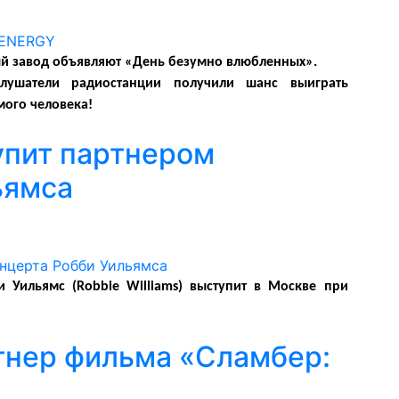
й завод объявляют «День безумно влюбленных».
слушатели радиостанции получили шанс выиграть
ого человека!
упит партнером
ьямса
 Уильямс (Robbie Williams) выступит в Москве при
тнер фильма «Сламбер: