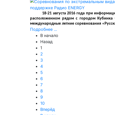
18-21 августа 2016 года при информац
расположенном рядом с городом Кубинка 
международные летние соревнования «Русский
Подробнее ...
В начало
Назад
1
2
3
4
5
6
7
8
9
10
Вперёд