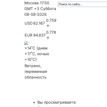
Москва
17:50
GMT +3
Суббота
08-08-2026
0.759
USD
82.167
↑
0.778
EUR
94.837
↑
+14
˚C (днем
+17
˚C, ночью
+10
˚C)
Ветрено,
переменная
облачность
МедиаПрофи
Главное
Медиарыно
Вы просматриваете: