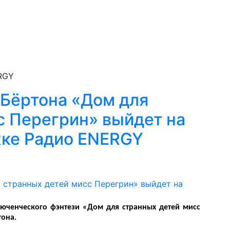
RGY
 Бёртона «Дом для
с Перегрин» выйдет на
жке Радио ENERGY
люченческого фэнтези «Дом для странных детей мисс
тона.