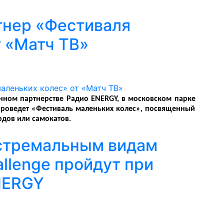
тнер «Фестиваля
т «Матч ТВ»
онном партнерстве Радио ENERGY, в московском парке
проведет «Фестиваль маленьких колес», посвященный
рдов или самокатов.
кстремальным видам
allenge пройдут при
NERGY