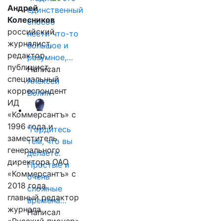
Андрей
единственный
Колесников
способ
российский
нести что-то
журналист,
большое и
редактор,
разумное,…
публицист,
Написал
специальный
Алексей
корреспондент
Волин
ИД
«Коммерсантъ» с
1996 года и
"Гордитесь
заместитель
тем, что вы
генерального
делаете.
директора ОАО
Простые и
«Коммерсантъ» с
очень
2018 года,
сложные
главный редактор
времена…
журнала
Написал