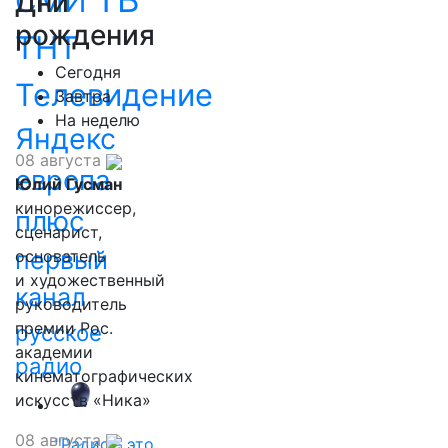
СМИ
Дни
рождения
ТНТ
Сегодня
Телевидение
Завтра
На неделю
Яндекс
08 августа
европа
Юлий Гусман
кинорежиссер,
плюс
сценарист,
первый
основатель
и художественный
канал
руководитель
премии Рос.
русское
академии
радио
кинематографических
искусств «Ника»
08 августа
"Радио - это