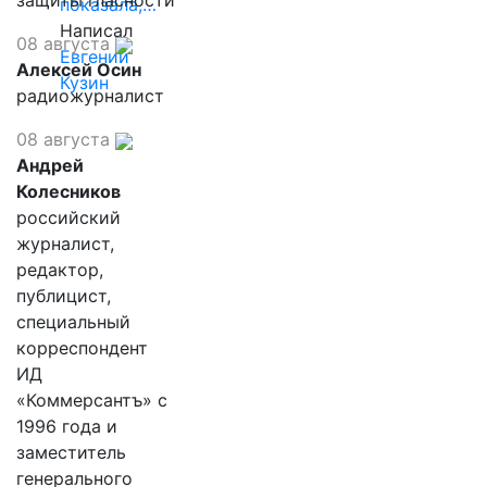
защиты гласности
показала,…
Написал
08 августа
Евгений
Алексей Осин
Кузин
радиожурналист
08 августа
Андрей
Колесников
российский
журналист,
редактор,
публицист,
специальный
корреспондент
ИД
«Коммерсантъ» с
1996 года и
заместитель
генерального