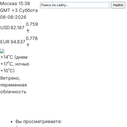
Москва
15:38
GMT +3
Суббота
08-08-2026
0.759
USD
82.167
↑
0.778
EUR
94.837
↑
+14
˚C (днем
+17
˚C, ночью
+10
˚C)
Ветрено,
переменная
облачность
МедиаПрофи
Вы просматриваете: