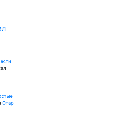
ал
нести
сал
ростые
л
Отар