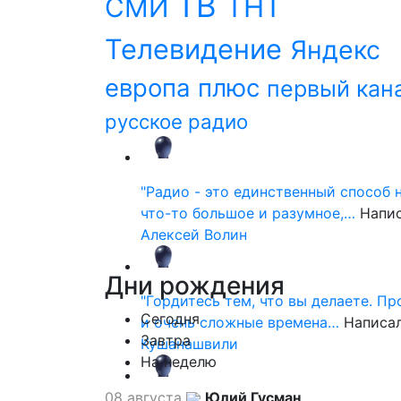
ТВ
ТНТ
СМИ
Телевидение
Яндекс
европа плюс
первый кан
русское радио
"Радио - это единственный способ 
что-то большое и разумное,…
Напи
Алексей Волин
Дни
рождения
"Гордитесь тем, что вы делаете. П
Сегодня
и очень сложные времена…
Написа
Завтра
Кушанашвили
На неделю
08 августа
Юлий Гусман