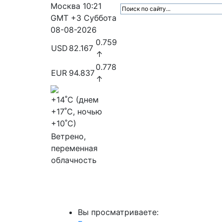
Москва
10:21
GMT +3
Суббота
08-08-2026
0.759
USD
82.167
↑
0.778
EUR
94.837
↑
+14
˚C (днем
+17
˚C, ночью
+10
˚C)
Ветрено,
переменная
облачность
МедиаПрофи
Главное
Медиарыно
Вы просматриваете: