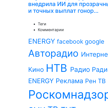
внедрила ИИ для прозрачн
и точных выплат гонор…
Теги
Комментарии
ENERGY
facebook
google
Авторадио
Интерне
НТВ
Радио
Кино
Ради
ENERGY
Реклама
Рен ТВ
Роскомнадзо