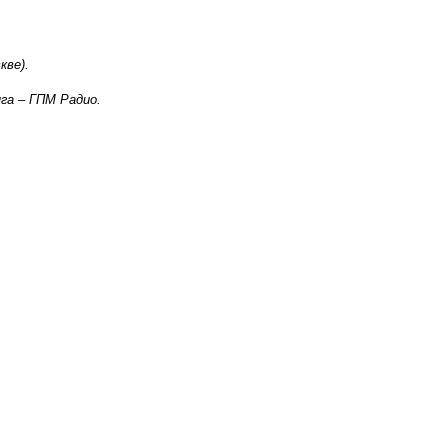
кве).
га – ГПМ Радио.