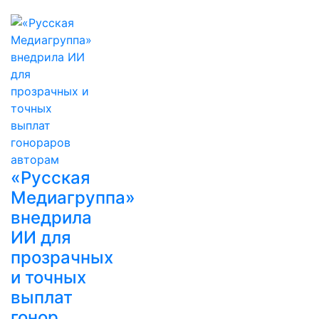
«Русская
Медиагруппа»
внедрила
ИИ для
прозрачных
и точных
выплат
гонор…