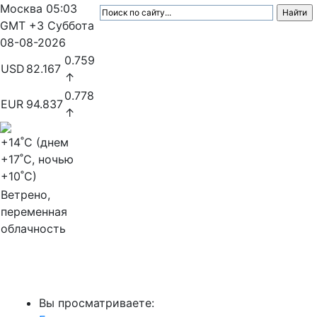
Москва
05:03
GMT +3
Суббота
08-08-2026
0.759
USD
82.167
↑
0.778
EUR
94.837
↑
+14
˚C (днем
+17
˚C, ночью
+10
˚C)
Ветрено,
переменная
облачность
МедиаПрофи
Вы просматриваете: