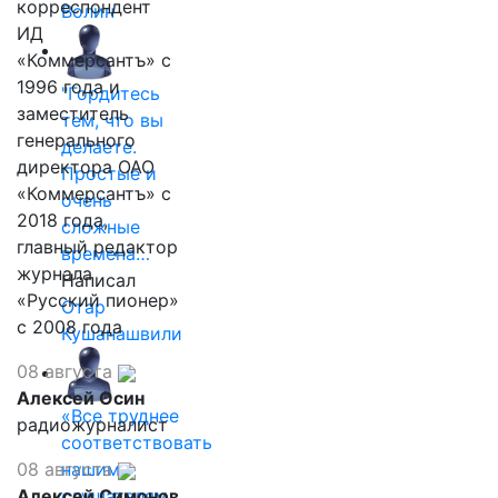
корреспондент
Волин
ИД
«Коммерсантъ» с
1996 года и
"Гордитесь
заместитель
тем, что вы
генерального
делаете.
директора ОАО
Простые и
«Коммерсантъ» с
очень
2018 года,
сложные
главный редактор
времена…
журнала
Написал
«Русский пионер»
Отар
с 2008 года
Кушанашвили
08 августа
Алексей Осин
«Все труднее
радиожурналист
соответствовать
08 августа
нашим
Алексей Симонов
слушателям,