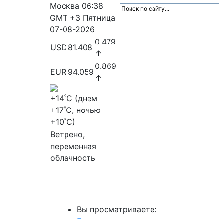
Москва
06:38
GMT +3
Пятница
07-08-2026
0.479
USD
81.408
↑
0.869
EUR
94.059
↑
+14
˚C (днем
+17
˚C, ночью
+10
˚C)
Ветрено,
переменная
облачность
МедиаПрофи
Главное
Медиарыно
Вы просматриваете: