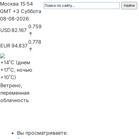
Москва
15:54
GMT +3
Суббота
08-08-2026
0.759
USD
82.167
↑
0.778
EUR
94.837
↑
+14
˚C (днем
+17
˚C, ночью
+10
˚C)
Ветрено,
переменная
облачность
МедиаПрофи
Вы просматриваете: