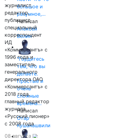
журналист,
большое и
редактор,
разумное,…
публицист,
Написал
специальный
Алексей
корреспондент
Волин
ИД
«Коммерсантъ» с
1996 года и
"Гордитесь
заместитель
тем, что вы
генерального
делаете.
директора ОАО
Простые и
«Коммерсантъ» с
очень
2018 года,
сложные
главный редактор
времена…
журнала
Написал
«Русский пионер»
Отар
с 2008 года
Кушанашвили
08 августа