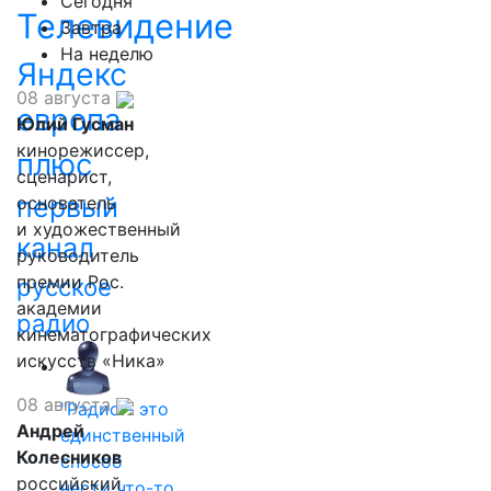
Сегодня
Телевидение
Завтра
На неделю
Яндекс
08 августа
европа
Юлий Гусман
кинорежиссер,
плюс
сценарист,
первый
основатель
и художественный
канал
руководитель
премии Рос.
русское
академии
радио
кинематографических
искусств «Ника»
08 августа
"Радио - это
Андрей
единственный
Колесников
способ
российский
нести что-то