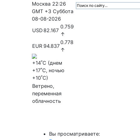
Москва
22:26
GMT +3
Суббота
08-08-2026
0.759
USD
82.167
↑
0.778
EUR
94.837
↑
+14
˚C (днем
+17
˚C, ночью
+10
˚C)
Ветрено,
переменная
облачность
МедиаПрофи
Главное
Медиарыно
Вы просматриваете: