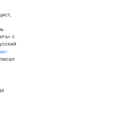
цист,
ль
нтъ» с
Русский
и»:
писал
да