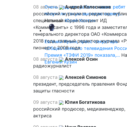
08 августа
Очень рад, что работы наших ребят
Андрей Колесников
российский журналист, редактор, публи
получили такую высокую оценку…
специальный корреспондент ИД
Написал
Юрий Костин
«Коммерсантъ» с 1996 года и заместите
генерального директора ОАО «Коммерса
2018 года, главный редактор журнала «
Евгений Кузин, пресс-секретарь
пионер» с 2008 года
«Общественного телевидения Росси
Премия «ТЭФИ 2019» показала,…
На
08 августа
Алексей Осин
Евгений Кузин
радиожурналист
08 августа
Алексей Симонов
президент, председатель правления Фон
защиты гласности
09 августа
Юлия Богатикова
российский продюсер, медиаменеджер,
актриса