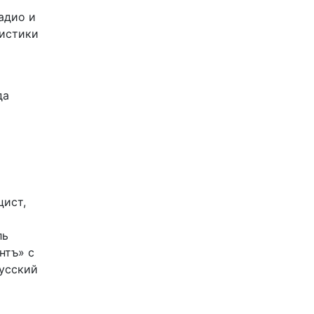
адио и
листики
да
цист,
ль
нтъ» с
Русский