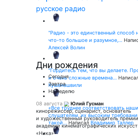
русское радио
"Радио - это единственный способ 
что-то большое и разумное,…
Напи
Алексей Волин
Дни
рождения
"Гордитесь тем, что вы делаете. П
Сегодня
и очень сложные времена…
Написа
Завтра
Кушанашвили
На неделю
08 августа
Юлий Гусман
«Все труднее соответствовать наш
кинорежиссер, сценарист, основатель
слушателям, их высоким требовани
и художественный руководитель премии
такой…
Написал
Владимир Таллер
академии кинематографических искусст
«Ника»