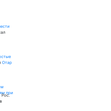
нести
сал
ростые
л
Отар
им
ям при
 Рос.
в