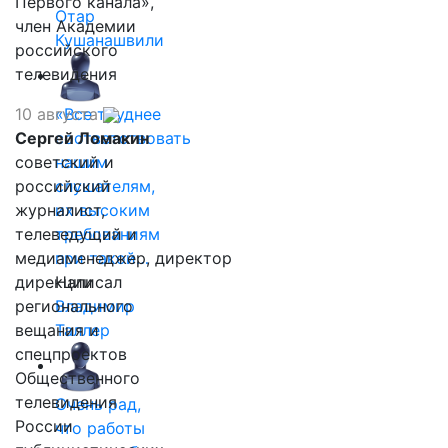
Первого канала»,
Отар
член Академии
Кушанашвили
российского
телевидения
10 августа
«Все труднее
Сергей Ломакин
соответствовать
советский и
нашим
российский
слушателям,
журналист,
их высоким
телеведущий и
требованиям
медиаменеджер, директор
при такой…
дирекции
Написал
регионального
Владимир
вещания и
Таллер
спецпроектов
Общественного
телевидения
Очень рад,
России
что работы