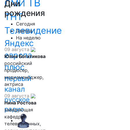
ТВ
СМИ
Дни
рождения
ТНТ
Сегодня
Телевидение
Завтра
На неделю
Яндекс
09 августа
европа
Юлия Богатикова
российский
плюс
продюсер,
первый
медиаменеджер,
актриса
канал
09 августа
русское
Нина Ростова
радио
заведующая
кафедрой
телевизионных,