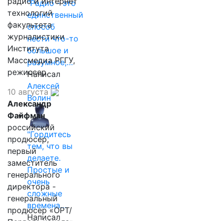
радио и интернет
"Радио - это
технологий
единственный
факультета
способ
журналистики
нести что-то
Института
большое и
Массмедиа РГГУ,
разумное,…
режиссер.
Написал
Алексей
10 августа
Волин
Александр
Файфман
российский
"Гордитесь
продюсер,
тем, что вы
первый
делаете.
заместитель
Простые и
генерального
очень
директора -
сложные
генеральный
времена…
продюсер «ОРТ/
Написал