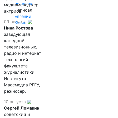
показала,…
медиаменеджер,
Написал
актриса
Евгений
09 августа
Кузин
Нина Ростова
заведующая
кафедрой
телевизионных,
радио и интернет
технологий
факультета
журналистики
Института
Массмедиа РГГУ,
режиссер.
10 августа
Сергей Ломакин
советский и