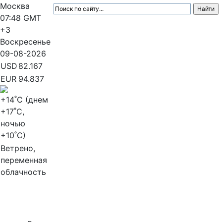
Москва
07:48
GMT
+3
Воскресенье
09-08-2026
USD
82.167
EUR
94.837
+14
˚C (днем
+17
˚C,
ночью
+10
˚C)
Ветрено,
переменная
облачность
МедиаПрофи