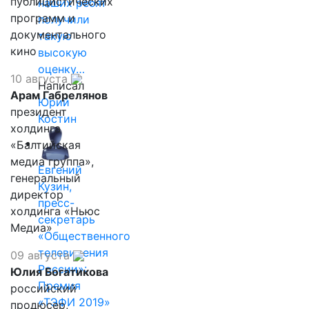
публицистических
наших ребят
программ и
получили
документального
такую
кино
высокую
оценку…
10 августа
Написал
Арам Габрелянов
Юрий
президент
Костин
холдинга
«Балтийская
медиа группа»,
Евгений
генеральный
Кузин,
директор
пресс-
холдинга «Ньюс
секретарь
Медиа»
«Общественного
телевидения
09 августа
России»:
Юлия Богатикова
Премия
российский
«ТЭФИ 2019»
продюсер,