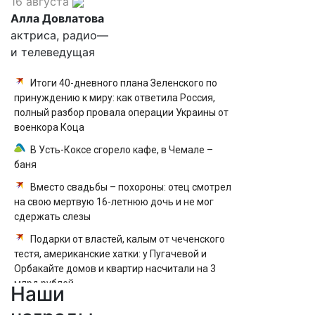
16 августа
Алла Довлатова
актриса, радио—
и телеведущая
Итоги 40-дневного плана Зеленского по
принуждению к миру: как ответила Россия,
полный разбор провала операции Украины от
военкора Коца
В Усть-Коксе сгорело кафе, в Чемале –
баня
Вместо свадьбы – похороны: отец смотрел
на свою мертвую 16-летнюю дочь и не мог
сдержать слезы
Подарки от властей, калым от чеченского
тестя, американские хатки: у Пугачевой и
Орбакайте домов и квартир насчитали на 3
млрд рублей
Наши
Подними работоспособность: 7 простых