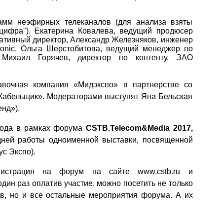
рамм неэфирных телеканалов (для анализа взяты
ифра"). Екатерина Ковалева
, ведущий продюсер
ативный директор,
Александр Железняков,
инженер
onic
,
Ольга Шерстобитова,
ведущий менеджер по
,
Михаил Горячев,
директор по контенту, ЗАО
авочная компания «Мидэкспо» в партнерстве со
Кабельщик». Модераторами выступят Яна Бельская
нд»).
ода в рамках форума
CSTB
.
Telecom
&
Media
2017,
 дней работы одноименной выставки, посвященной
ус Экспо).
егистрация на форум на сайте
www
.
cstb.ru
и
дин раз оплатив участие, можно посетить не только
, но и все остальные мероприятия форума. А их