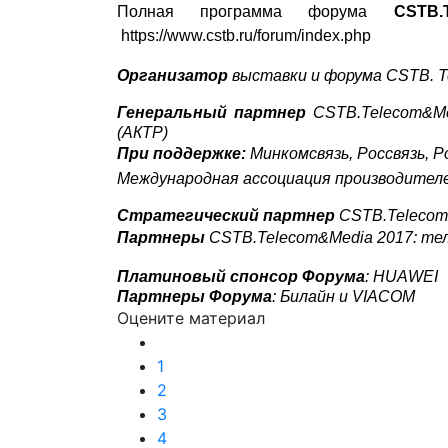
Полная программа форума
CSTB
.
https://www.cstb.ru/forum/index.php
Организатор
выставки и форума
CSTB
.
T
Генеральный партнер
CSTB
.Telecom&M
(АКТР)
При поддержке:
Минкомсвязь, Россвязь, 
Международная ассоциация производител
Стратегический партнер
CSTB
.Teleco
Партнеры
CSTB
.
Telecom
&
Media
2017: те
Платиновый спонсор Форума
:
HUAWEI
Партнеры Форума
: Билайн и
VIACOM
Оцените материал
1
2
3
4