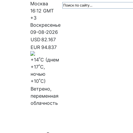
Москва
16:12
GMT
+3
Воскресенье
09-08-2026
USD
82.167
EUR
94.837
+14
˚C (днем
+17
˚C,
ночью
+10
˚C)
Ветрено,
переменная
облачность
МедиаПрофи
Главное
Медиарыно