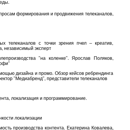
еды.
опросам формирования и продвижения телеканалов,
ных телеканалов с точки зрения пчел – креатив,
а, независимый эксперт
лепроизводства "на коленке". Ярослав Поляков,
офи"
омощью дизайна и промо. Обзор кейсов ребрендинга
ректор "Медиабренд", представители телеканалов
тента, локализация и программирование.
онкости локализации
имость производства контента. Екатерина Ковалева,