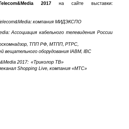
Telecom
&
Media
2017
на сайте выставки:
elecom
&
Media
: компания МИДЭКСПО
edia: Ассоциация кабельного телевидения России
Роскомнадзор, ТПП РФ, МТПП, РТРС,
ей вещательного оборудования IABM,
IBC
m&Media 2017: «Триколор ТВ»
леканал
Shopping
Live
, компания «МТС»