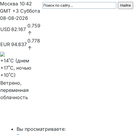
Москва
10:42
GMT +3
Суббота
08-08-2026
0.759
USD
82.167
↑
0.778
EUR
94.837
↑
+14
˚C (днем
+17
˚C, ночью
+10
˚C)
Ветрено,
переменная
облачность
МедиаПрофи
Вы просматриваете: