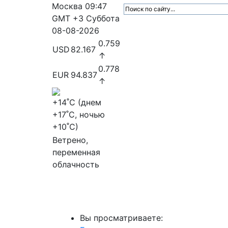
Москва
09:47
GMT +3
Суббота
08-08-2026
0.759
USD
82.167
↑
0.778
EUR
94.837
↑
+14
˚C (днем
+17
˚C, ночью
+10
˚C)
Ветрено,
переменная
облачность
МедиаПрофи
Главное
Медиарыно
Вы просматриваете: