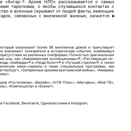
е «Ангар-1: Архив НЛО» рассказывается о самых
ими тарелками, о якобы случавшихся контактах с
ьство и военные скрывают от людей факты, имеющие
адок, связанных с внеземной жизнью, начнется
в
который охватывает более 98 миллионов домов и транслирует
е вовлекают телезрителя в исторические события, комбинируя
присутствия на различных платформах. Полностью оригинальная
ые шоу, как «Американские коллекционеры»®, «Реставрация по-
везды ломбарда»® и «Люди болот»® и «Лучший стрелок»®, а также
пические мини-сериалы и такие специальные программы, как
еттисбург», «Затерянные хроники вьетнамской войны», «Америка.
рику».
оров «Ростелеком», «Билайн», «НТВ-Плюс», «Мегафон», «Моё ТВ»,
язь», «Комтехцентр» и «Еканет».
на
Facebook
,
Вконтакте
,
Одноклассники
и
Instagram
.