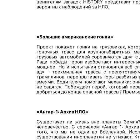
ценителям загадок
HISTORY
представит пр
вероятных наблюдений за НЛО.
«Большие американские гонки»
Проект покажет гонки на грузовиках, кот
гоночных трасс для крупногабаритных м
грузовых автомобилей соревнуются друг с
Ради победы герои изобретают интересны
мощнее. Но и испытания становятся всё с
ад» - трехмильная трасса с препятствия
трамплинов, перепрыгивать горы разбитых
змеями. Водителям помогают механики: они
не садятся. Побеждает герой, который пер
добраться до конца опасной трассы?
Премье
«Ангар-1: Архив НЛО»
Существует ли жизнь вне планеты Земля?
человечество. С сериалом «Ангар-1: Архив
того, что мы не одни во Вселенной. Исс
существовании инопланетян не утихают. Кто