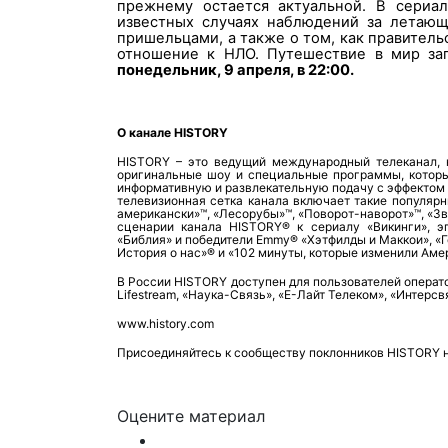
прежнему остается актуальной. В сериал
известных случаях наблюдений за летающ
пришельцами, а также о том, как правител
отношение к НЛО. Путешествие в мир заг
понедельник, 9 апреля, в 22:00.
О канале HISTORY
HISTORY – это ведущий международный телеканал, 
оригинальные шоу и специальные программы, которы
информативную и развлекательную подачу с эффектом 
телевизионная сетка канала включает такие популярн
американски»™, «Лесорубы»™, «Поворот-наворот»™, «З
сценарии канала HISTORY® к сериалу «Викинги», э
«Библия» и победители Emmy® «Хэтфилды и Маккои», «Г
История о нас»® и «102 минуты, которые изменили Аме
В России HISTORY доступен для пользователей операт
Lifestream, «Наука-Связь», «Е-Лайт Телеком», «Интерсв
www
.
history
.
com
Присоединяйтесь к сообществу поклонников
HISTORY
Оцените материал