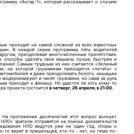
ограмму «Ангар-1», которая рассказывает о случаях
орые проходят на самой сложной из всех известных
ашин. В каждой серии программы пять водителей
 другом, преодолевая многочисленные препятствия.
е способы сделать свои машины лучше, быстрее и
ложнее! Самым трудным из них считается «Зеленый
ми, на которой грузовикам приходится «летать» с
 автомобилей и даже преодолевать болото, кишащее
 модернизируют и чинят грузовики, но сами за руль
вым приходит к финишу. Но удастся ли хоть кому-то
ра проекта состоится
в четверг, 26 апреля, в 21:00.
 На протяжении десятилетий этот вопрос волнует
 НЛО» зрители отправятся на поиски доказательств
ледования НЛО ведутся уже не один год, споры о
-то верит в пришельцев, кто-то - нет, но тема по-