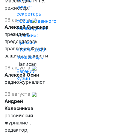
Массмедиа РГГУ,
пресс-
режиссер.
секретарь
08 августа
«Общественного
Алексей Симонов
телевидения
президент,
России»:
председатель
Премия
правления Фонда
«ТЭФИ 2019»
защиты гласности
показала,…
Написал
08 августа
Евгений
Алексей Осин
Кузин
радиожурналист
08 августа
Андрей
Колесников
российский
журналист,
редактор,