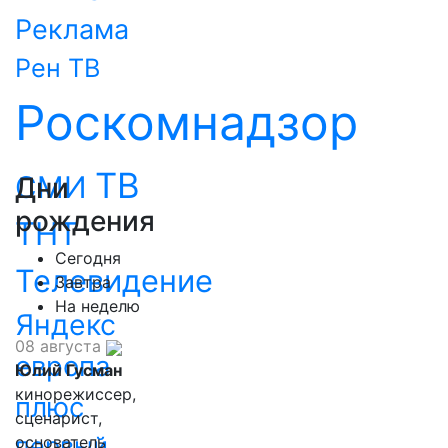
Реклама
Рен ТВ
Роскомнадзор
ТВ
СМИ
Дни
рождения
ТНТ
Сегодня
Телевидение
Завтра
На неделю
Яндекс
08 августа
европа
Юлий Гусман
кинорежиссер,
плюс
сценарист,
первый
основатель