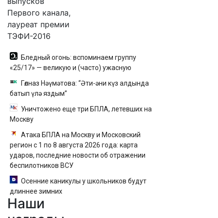
выпусков
Первого канала,
лауреат премии
ТЭФИ-2016
Бледный огонь: вспоминаем группу
«25/17» — великую и (часто) ужасную
Гөлназ Нәүмәтова: “Әти-әни күз алдында
батып үлә яздым”
Уничтожено еще три БПЛА, летевших на
Москву
Атака БПЛА на Москву и Московский
регион с 1 по 8 августа 2026 года: карта
ударов, последние новости об отражении
беспилотников ВСУ
Осенние каникулы у школьников будут
длиннее зимних
Наши