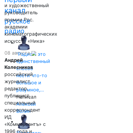
и художественный
канал
руководитель
премии Рос.
русское
академии
радио
кинематографических
искусств «Ника»
08 августа
"Радио - это
Андрей
единственный
Колесников
способ
российский
нести что-то
журналист,
большое и
редактор,
разумное,…
публицист,
Написал
специальный
Алексей
корреспондент
Волин
ИД
«Коммерсантъ» с
1996 года и