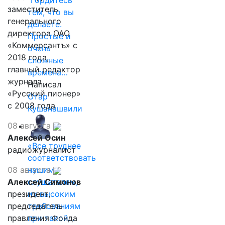
"Гордитесь
заместитель
тем, что вы
генерального
делаете.
директора ОАО
Простые и
«Коммерсантъ» с
очень
2018 года,
сложные
главный редактор
времена…
журнала
Написал
«Русский пионер»
Отар
с 2008 года
Кушанашвили
08 августа
Алексей Осин
«Все труднее
радиожурналист
соответствовать
08 августа
нашим
Алексей Симонов
слушателям,
президент,
их высоким
председатель
требованиям
правления Фонда
при такой…