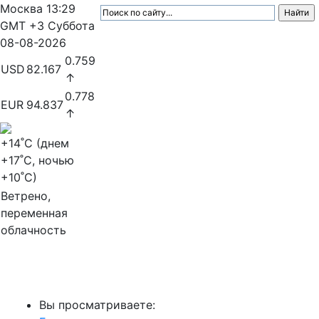
Москва
13:29
GMT +3
Суббота
08-08-2026
0.759
USD
82.167
↑
0.778
EUR
94.837
↑
+14
˚C (днем
+17
˚C, ночью
+10
˚C)
Ветрено,
переменная
облачность
МедиаПрофи
Вы просматриваете: