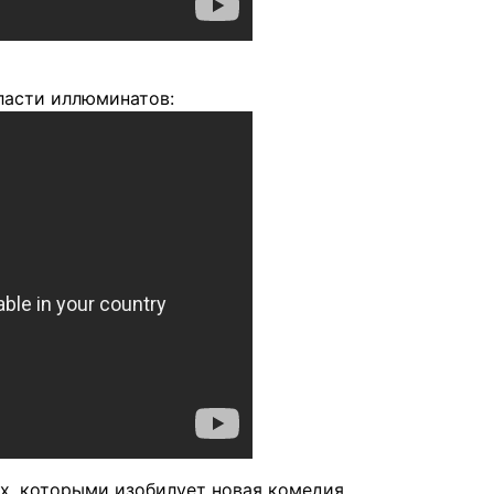
власти иллюминатов:
ех, которыми изобилует новая комедия