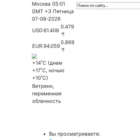
Москва
05:01
GMT +3
Пятница
07-08-2026
0.479
USD
81.408
↑
0.869
EUR
94.059
↑
+14
˚C (днем
+17
˚C, ночью
+10
˚C)
Ветрено,
переменная
облачность
МедиаПрофи
Главное
Медиарыно
Вы просматриваете: