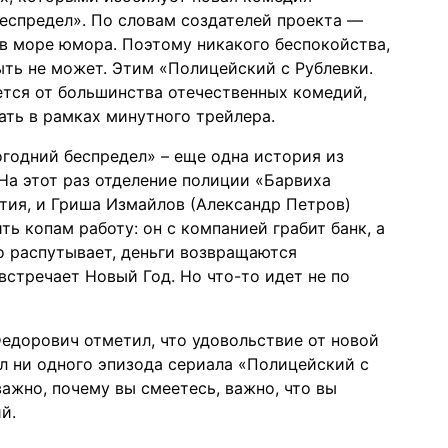
еспредел». По словам создателей проекта —
в море юмора. Поэтому никакого беспокойства,
ыть не может. Этим «Полицейский с Рублевки.
ется от большинства отечественных комедий,
ать в рамках минутного трейлера.
годний беспредел» – еще одна история из
На этот раз отделение полиции «Барвиха
тия, и Гриша Измайлов (Александр Петров)
ь копам работу: он с компанией грабит банк, а
о распутывает, деньги возвращаются
встречает Новый Год. Но что-то идет не по
едорович отметил, что удовольствие от новой
ел ни одного эпизода сериала «Полицейский с
ажно, почему вы смеетесь, важно, что вы
й.