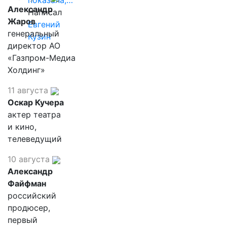
показала,…
Александр
Написал
Жаров
Евгений
генеральный
Кузин
директор АО
«Газпром-Медиа
Холдинг»
11 августа
Оскар Кучера
актер театра
и кино,
телеведущий
10 августа
Александр
Файфман
российский
продюсер,
первый