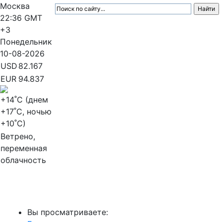
Москва
22:36
GMT
+3
Понедельник
10-08-2026
USD
82.167
EUR
94.837
+14
˚C (днем
+17
˚C, ночью
+10
˚C)
Ветрено,
переменная
облачность
МедиаПрофи
Вы просматриваете: