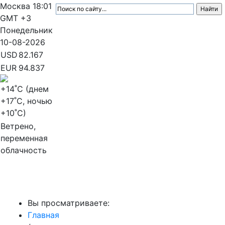
Москва
18:01
GMT +3
Понедельник
10-08-2026
USD
82.167
EUR
94.837
+14
˚C (днем
+17
˚C, ночью
+10
˚C)
Ветрено,
переменная
облачность
МедиаПрофи
Вы просматриваете:
Главная