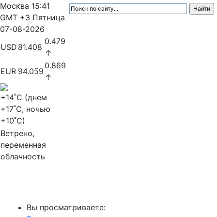
Москва
15:41
GMT +3
Пятница
07-08-2026
0.479
USD
81.408
↑
0.869
EUR
94.059
↑
+14
˚C (днем
+17
˚C, ночью
+10
˚C)
Ветрено,
переменная
облачность
МедиаПрофи
Вы просматриваете: