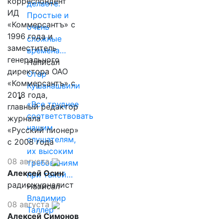
корреспондент
делаете.
ИД
Простые и
«Коммерсантъ» с
очень
1996 года и
сложные
заместитель
времена…
генерального
Написал
директора ОАО
Отар
«Коммерсантъ» с
Кушанашвили
2018 года,
«Все труднее
главный редактор
соответствовать
журнала
нашим
«Русский пионер»
слушателям,
с 2008 года
их высоким
08 августа
требованиям
Алексей Осин
при такой…
радиожурналист
Написал
Владимир
08 августа
Таллер
Алексей Симонов