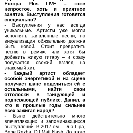
Europa Plus LIVE – тоже
непростое, хоть и приятное
занятие. Выступления готовятся
специально?
- Выступления у нас всегда
уникальные. Артисты уже могли
исполнять заявленные песни, но
визуализация обязательно должна
быть новой. Стоит превратить
песню в ремикс или хотя бы
добавить живую гитару – и сразу
получается свежий взгляд на
знакомый хит.
- Каждый артист обладает
особой энергетикой и на сцене
получает шанс поделиться ей с
остальными, найти свои
отголоски в танцующей и
подпевающей публике. Данил, а
кто в прошлые годы сильнее
всех зажигал народ?
- Было действительно много
впечатляющих и запоминающихся
выступлений. В 2017-ом – Dua Lipa,
Bebe Rexha, DJ Matt Nash. До этого