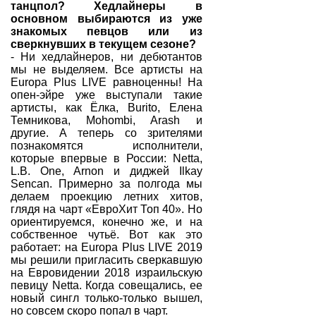
танцпол? Хедлайнеры в
основном выбираются из уже
знакомых певцов или из
сверкнувших в текущем сезоне?
- Ни хедлайнеров, ни дебютантов
мы не выделяем. Все артисты на
Europa Plus LIVE равноценны! На
опен-эйре уже выступали такие
артисты, как Ёлка, Burito, Елена
Темникова, Mohombi, Arash и
другие. А теперь со зрителями
познакомятся исполнители,
которые впервые в России: Netta,
L.B. One, Arnon и диджей Ilkay
Sencan. Примерно за полгода мы
делаем проекцию летних хитов,
глядя на чарт «ЕвроХит Топ 40». Но
ориентируемся, конечно же, и на
собственное чутьё. Вот как это
работает: на Europa Plus LIVE 2019
мы решили пригласить сверкавшую
на Евровидении 2018 израильскую
певицу Netta. Когда совещались, ее
новый сингл только-только вышел,
но совсем скоро попал в чарт.