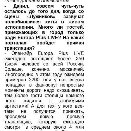
Плюс» Данилом Литвинским.
- Данил, совсем чуть-чуть
осталось до того дня, когда со
сцены «Лужников» зазвучат
полюбившиеся хиты в живом
исполнении. Много ли гостей,
приезжающих в город только
ради Europa Plus LIVE? На каких
порталах пройдет прямая
трансляция?
- Опен-эйр Europa Plus LIVE
ежегодно посещают более 350
тысяч человек со всей России.
Больше, конечно, москвичей.
Иногородних в этом году ожидаем
примерно 2200, они у нас всегда
попадают в фан-зону: непростые
моменты дороги надо скрашивать,
тем более гости столицы намного
реже видятся с любимыми
артистами! А для тех, у кого все-
таки не получится приехать,
проведем яркую прямую
трансляцию, которую ежегодно
смотрят в среднем около 4 млн