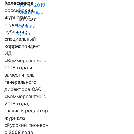
Колесников
«ТЭФИ 2019»
российский
показала,…
журналист,
Написал
редактор,
Евгений
публицист,
Кузин
специальный
корреспондент
ИД
«Коммерсантъ» с
1996 года и
заместитель
генерального
директора ОАО
«Коммерсантъ» с
2018 года,
главный редактор
журнала
«Русский пионер»
с 2008 года