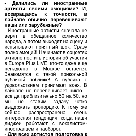
- Делились ли иностранные
артисты своими эмоциями? И,
возвращаясь к точности, в
лайнапе обычно перевешивают
наши или зарубежные?
- Иностранные артисты сначала не
верят в обещанное количество
народа, а потом выходят на сцену и
испытывают приятный шок. Сразу
полно эмоций! Начинают в соцсетях
активно постить истории об участии
в Europa Plus LIVE, кто-то даже еще
ненадолго в Москве остается.
Знакомятся с такой прикольной
публикой поближе! А публика с
удовольствием принимает всех. В
лайнапе не перевешивает никто –
всегда приблизительно 50 на 50, но
мы не ставим задачу четко
выдержать пропорцию. К тому же
сейчас распространена очень
интересная тенденция, когда наши
диджеи работают с вокалистом-
иностранцем и наоборот.
- Для всех артистов подготовка к