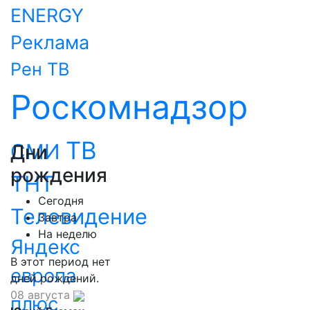
ENERGY
Реклама
Рен ТВ
Роскомнадзор
ТВ
СМИ
Дни
рождения
ТНТ
Сегодня
Телевидение
Завтра
На неделю
Яндекс
В этот период нет
европа
дней рождений.
08 августа
плюс