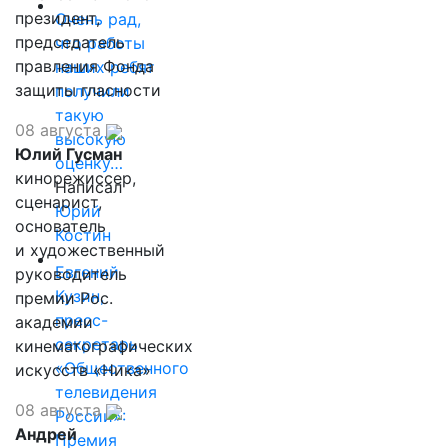
президент,
Очень рад,
председатель
что работы
правления Фонда
наших ребят
защиты гласности
получили
такую
08 августа
высокую
Юлий Гусман
оценку…
кинорежиссер,
Написал
сценарист,
Юрий
основатель
Костин
и художественный
Евгений
руководитель
Кузин,
премии Рос.
пресс-
академии
секретарь
кинематографических
«Общественного
искусств «Ника»
телевидения
08 августа
России»:
Андрей
Премия