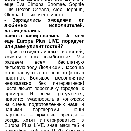
еще Eva Simons, Stromae, Sophie
Ellis Bextor, Oceana, Alex Hepburn,
Ofenbach… их очень много.
- Зарядились эмоциями от
любимых исполнителей,
натанцевались,
нафотографировались. А чем
еще Europa Plus LIVE порадует
или даже удивит гостей?
- Приятно видеть множество гостей,
хочется о них позаботиться. Мы
раздаем всем бесплатную
питьевую воду. Люди семь часов на
жаре танцуют, а это нелегко (хоть и
приятно). Большое мероприятие
невозможно без интерактивов!
Гости любят перекличку городов, к
примеру. И всем, разумеется,
нравится участвовать в конкурсах
на сцене, подготовленных нами и
нашими партнерами. Наши
партнеры – крупные бренды –
всегда хотят интегрироваться в
Europa Plus LIVE, зная масштаб и
атмосферу события. В 2017-ом мы