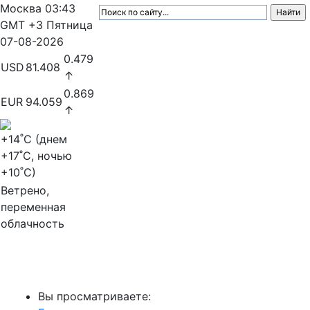
Москва
03:43
GMT +3
Пятница
07-08-2026
0.479
USD
81.408
↑
0.869
EUR
94.059
↑
+14
˚C (днем
+17
˚C, ночью
+10
˚C)
Ветрено,
переменная
облачность
МедиаПрофи
Вы просматриваете: