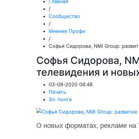
Главная
/
Сообщество
/
Мнение Профи
/
Cофья Сидорова, NMi Group: разви
Cофья Сидорова, NMi
телевидения и новы
03-08-2020 08:48
Печать
Эл. почта
О новых форматах, рекламе на Т