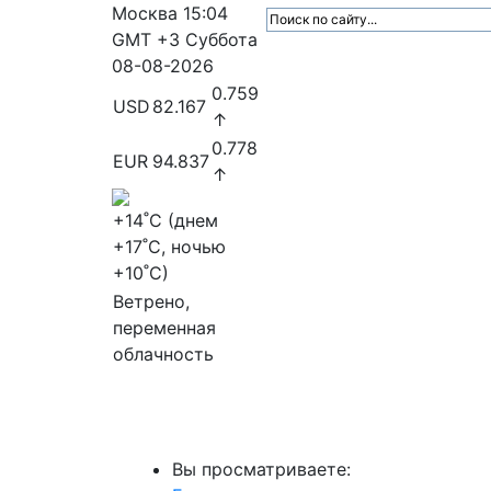
Москва
15:04
GMT +3
Суббота
08-08-2026
0.759
USD
82.167
↑
0.778
EUR
94.837
↑
+14
˚C (днем
+17
˚C, ночью
+10
˚C)
Ветрено,
переменная
облачность
МедиаПрофи
Главное
Медиарыно
Вы просматриваете: