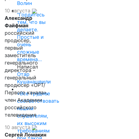
Волин
10 августа
"Гордитесь
Александр
тем, что вы
Файфман
делаете.
российский
Простые и
продюсер,
очень
первый
сложные
заместитель
времена…
генерального
Написал
директора -
Отар
генеральный
Кушанашвили
продюсер «ОРТ/
Первого канала»,
«Все труднее
член Академии
соответствовать
российского
нашим
телевидения
слушателям,
их высоким
10 августа
требованиям
Сергей Ломакин
при такой…