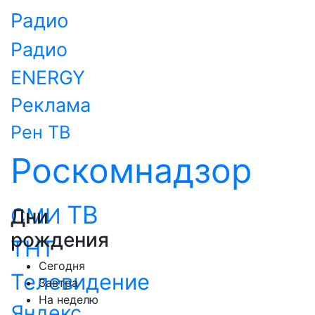
Радио
Радио
ENERGY
Реклама
Рен ТВ
Роскомнадзор
ТВ
СМИ
Дни
рождения
ТНТ
Сегодня
Телевидение
Завтра
На неделю
Яндекс