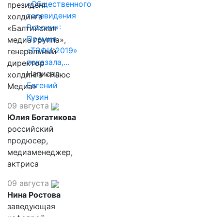
«Общественного
президент
телевидения
холдинга
России»:
«Балтийская
Премия
медиа группа»,
«ТЭФИ 2019»
генеральный
показала,…
директор
Написал
холдинга «Ньюс
Евгений
Медиа»
Кузин
09 августа
Юлия Богатикова
российский
продюсер,
медиаменеджер,
актриса
09 августа
Нина Ростова
заведующая