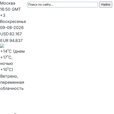
Москва
16:50
GMT
+3
Воскресенье
09-08-2026
USD
82.167
EUR
94.837
+14
˚C (днем
+17
˚C,
ночью
+10
˚C)
Ветрено,
переменная
облачность
МедиаПрофи