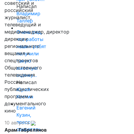
советский и
Написал
российский
Владимир
журналист,
Таллер
телеведущий и
медиаменеджер, директор
Очень рад,
дирекции
что работы
регионального
наших ребят
вещания и
получили
спецпроектов
такую
Общественного
высокую
телевидения
оценку…
России
Написал
публицистических
Юрий
программ и
Костин
документального
Евгений
кино
Кузин,
пресс-
10 августа
секретарь
Арам Габрелянов