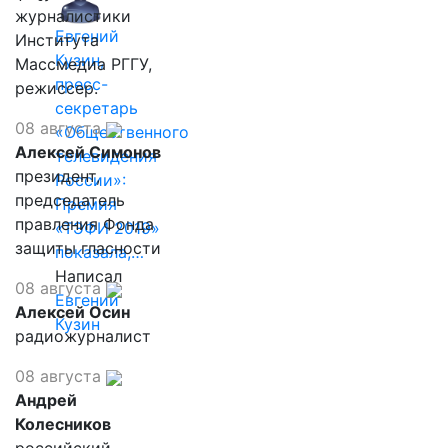
журналистики
Евгений
Института
Кузин,
Массмедиа РГГУ,
пресс-
режиссер.
секретарь
08 августа
«Общественного
Алексей Симонов
телевидения
президент,
России»:
председатель
Премия
правления Фонда
«ТЭФИ 2019»
защиты гласности
показала,…
Написал
08 августа
Евгений
Алексей Осин
Кузин
радиожурналист
08 августа
Андрей
Колесников