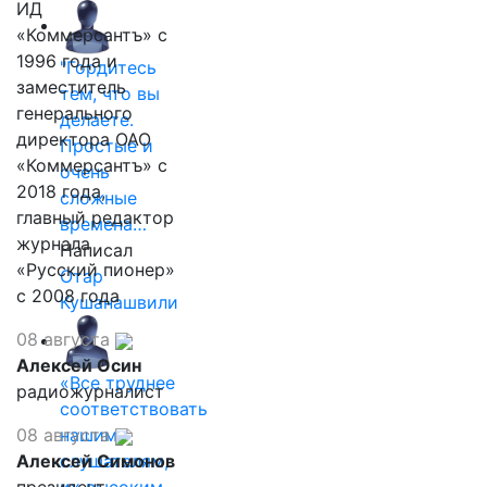
ИД
«Коммерсантъ» с
1996 года и
"Гордитесь
заместитель
тем, что вы
генерального
делаете.
директора ОАО
Простые и
«Коммерсантъ» с
очень
2018 года,
сложные
главный редактор
времена…
журнала
Написал
«Русский пионер»
Отар
с 2008 года
Кушанашвили
08 августа
Алексей Осин
«Все труднее
радиожурналист
соответствовать
08 августа
нашим
Алексей Симонов
слушателям,