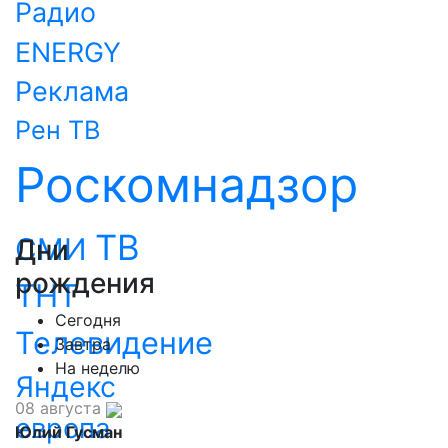
Радио
ENERGY
Реклама
Рен ТВ
Роскомнадзор
ТВ
СМИ
Дни
рождения
ТНТ
Сегодня
Телевидение
Завтра
На неделю
Яндекс
08 августа
европа
Юлий Гусман