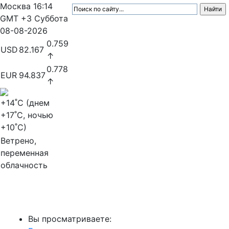
Москва
16:14
GMT +3
Суббота
08-08-2026
0.759
USD
82.167
↑
0.778
EUR
94.837
↑
+14
˚C (днем
+17
˚C, ночью
+10
˚C)
Ветрено,
переменная
облачность
МедиаПрофи
Вы просматриваете: