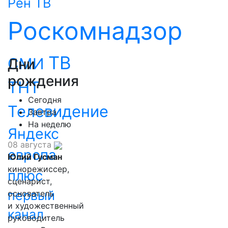
Рен ТВ
Роскомнадзор
ТВ
СМИ
Дни
рождения
ТНТ
Сегодня
Телевидение
Завтра
На неделю
Яндекс
08 августа
европа
Юлий Гусман
кинорежиссер,
плюс
сценарист,
первый
основатель
и художественный
канал
руководитель