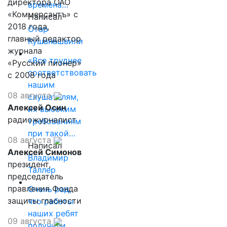
директора ОАО
времена…
«Коммерсантъ» с
Написал
2018 года,
Отар
главный редактор
Кушанашвили
журнала
«Все труднее
«Русский пионер»
соответствовать
с 2008 года
нашим
08 августа
слушателям,
Алексей Осин
их высоким
радиожурналист
требованиям
при такой…
08 августа
Написал
Алексей Симонов
Владимир
президент,
Таллер
председатель
правления Фонда
Очень рад,
защиты гласности
что работы
наших ребят
09 августа
получили