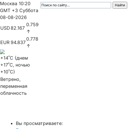
Москва
10:20
GMT +3
Суббота
08-08-2026
0.759
USD
82.167
↑
0.778
EUR
94.837
↑
+14
˚C (днем
+17
˚C, ночью
+10
˚C)
Ветрено,
переменная
облачность
МедиаПрофи
Вы просматриваете: