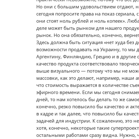
Но они с большим удовольствием отдают, на
сегодня попросите права на показ сериала, 
они стоят ноль рублей и ноль копеек». Люба
деле может быть рынком для нашего продукт
рынок. Но она обязательно, конечно, верне
Здесь должна быть ситуация «нет худа без 
возможности продавать на Украину, то мы 
Аргентину, Финляндию, Грецию и в другие с
качество продукта соответствовало творчес
выше визуального — потому что мы не мож
массовки, как это делают, например, наши а
что стоимость выражается в количестве съ
эфирного времени. Если мы сегодня снимаем
дней, то нам хотелось бы делать то же самое
конечно, резко повысило бы качество и акт
в кадре и так далее, что повысило бы качест
задачей для индустрии. К сожалению, это 
хотя, конечно, некоторые такие суперпроек
остальными работами сразу видна. Нужно, 