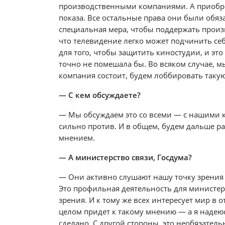
производственными компаниями. А приобрет
показа. Все остальные права они были обяз
специальная мера, чтобы поддержать произ
что телевидение легко может подчинить се
для того, чтобы защитить киностудии, и это
точно не помешала бы. Во всяком случае, м
компания состоит, будем лоббировать такую
— С кем обсуждаете?
— Мы обсуждаем это со всеми — с нашими ко
сильно против. И в общем, будем дальше р
мнением.
— А министерство связи, Госдума?
— Они активно слушают нашу точку зрения к
Это профильная деятельность для министерс
зрения. И к тому же всех интересует мир в о
целом придет к такому мнению — а я надеюсь
сделано. С другой стороны, это необязатель