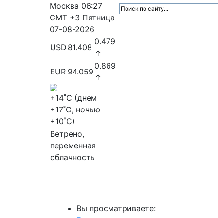
Москва
06:27
GMT +3
Пятница
07-08-2026
0.479
USD
81.408
↑
0.869
EUR
94.059
↑
+14
˚C (днем
+17
˚C, ночью
+10
˚C)
Ветрено,
переменная
облачность
МедиаПрофи
Главное
Медиарыно
Вы просматриваете: