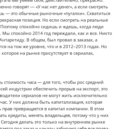
угать мы умеем себя, действительно, прекрасно.
енно говорят — «У нас нет денег», а если смотреть
шь — это обычные рыночные «пугалки». Схватиться
 прекрасная позиция. Но если смотреть на реальные
. Поэтому спокойно сидишь и ждешь, когда люди
. Мы спокойно 2014 год переждали, как и все. Никто
 Антарктиду. В общем, был провал в заказах, а
тся на том же уровне, что и в 2012–2013 годах. Но
, которое на рынке присутствует в сериалах,
 стоимость часа — для того, чтобы рос средний
всей индустрии обеспечить прорыв на экспорт, это
водители сериалов не могут жить исключительно
йчас. У них должна быть капитализация, которая
ь прав превращается в капитал компании. В этом
рать кредиты, менять владельцев, потому что у них
. Сегодня делать это только на внутреннем рынке
ается под заказ и каналы забирают себе все права.