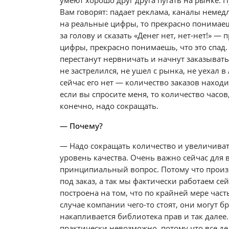
умеют хорошо друг друга пугать на рынке. П
Вам говорят: падает реклама, каналы немедл
на реальные цифры, то прекрасно понимае
за голову и сказать «Денег нет, нет-нет!» —
цифры, прекрасно понимаешь, что это спад
перестанут нервничать и начнут заказывать
не застрелился, не ушел с рынка, не уехал в
сейчас его нет — количество заказов находи
если вы спросите меня, то количество часов
конечно, надо сокращать.
— Почему?
— Надо сокращать количество и увеличивать
уровень качества. Очень важно сейчас для 
принципиальный вопрос. Потому что произ
под заказ, а так мы фактически работаем се
построена на том, что по крайней мере част
случае компании чего-то стоят, они могут б
накапливается библиотека прав и так далее
практически невозможно, потому что все дел