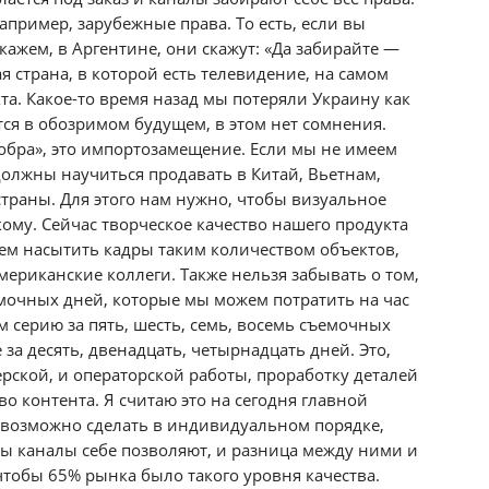
пример, зарубежные права. То есть, если вы
скажем, в Аргентине, они скажут: «Да забирайте —
я страна, в которой есть телевидение, на самом
а. Какое-то время назад мы потеряли Украину как
тся в обозримом будущем, в этом нет сомнения.
добра», это импортозамещение. Если мы не имеем
должны научиться продавать в Китай, Вьетнам,
траны. Для этого нам нужно, чтобы визуальное
кому. Сейчас творческое качество нашего продукта
ем насытить кадры таким количеством объектов,
мериканские коллеги. Также нельзя забывать о том,
емочных дней, которые мы можем потратить на час
 серию за пять, шесть, семь, восемь съемочных
 за десять, двенадцать, четырнадцать дней. Это,
ерской, и операторской работы, проработку деталей
во контента. Я считаю это на сегодня главной
невозможно сделать в индивидуальном порядке,
ты каналы себе позволяют, и разница между ними и
чтобы 65% рынка было такого уровня качества.