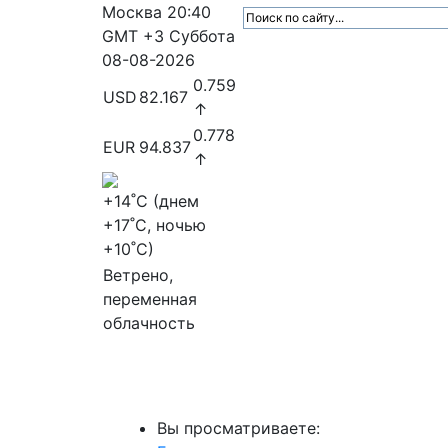
Москва
20:40
GMT +3
Суббота
08-08-2026
0.759
USD
82.167
↑
0.778
EUR
94.837
↑
+14
˚C (днем
+17
˚C, ночью
+10
˚C)
Ветрено,
переменная
облачность
МедиаПрофи
Главное
Медиарыно
Вы просматриваете: