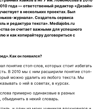
 2010 года — ответственный редактор «Дизайн-
частвует в нескольких проектах. Был
ньков-журнала». Создатель сервиса
ь и редактура текста». Mediajobs.ru
ества он считает важными для успешного
елю и как копирайтеру договориться с
ед». Как он появился?
ал понятие стоп-слов, которых стоит избегать
сть. В 2010 мы с ним расширили понятие стоп-
торый можно удалить из любого текста. Мы
азывать о ней в советах, в курсах.
п-слова примерно одинаковые в разных
 объединить в некий словарь.
стиль, и один из моих учеников вдохновился и