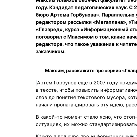
году. Кандидат педагогических наук. С
бюро Артема Горбунова». Параллельно у
редактором рассылки «Мегаплана», «Ти
«Главред», курса «Информационный стил
поговорил с Максимом о том, какие кач
редактора, что такое уважение к читат
заказчиком.
Максим, расскажите про сервис «Главр
Артем Горбунов еще в 2007 году придум
в тексте, чтобы повысить информативно
слов до понятия текстового мусора, ко
начали пропагандировать эту идею, расск
В какой-то момент стало ясно, что сто
ситуациях, их можно стандартизировать,
Как-то я вел курс про информационный 