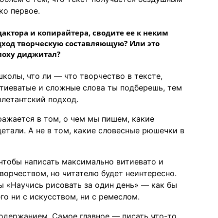
ко первое.
дактора и копирайтера, сводите ее к неким
одход творческую составляющую? Или это
поху диджитал?
колы, что ли — что творчество в тексте,
итиеватые и сложные слова ты подберешь, тем
илетантский подход.
ражается в том, о чем мы пишем, какие
етали. А не в том, какие словесные рюшечки в
 чтобы написать максимально витиевато и
ворчеством, но читателю будет неинтересно.
ы «Научись рисовать за один день» — как бы
го ни с искусством, ни с ремеслом.
содержанием. Самое главное — писать что-то