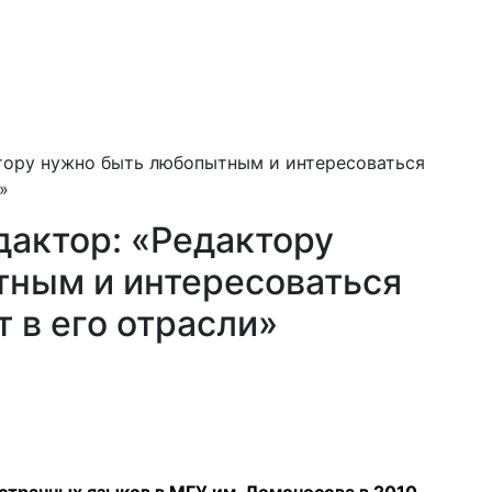
тору нужно быть любопытным и интересоваться
»
дактор: «Редактору
ным и интересоваться
т в его отрасли»
странных языков в МГУ им. Ломоносова в 2010