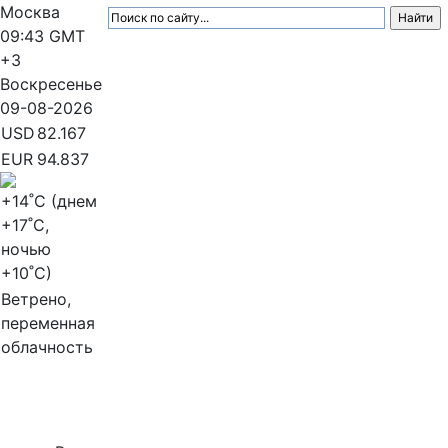
Москва
09:43
GMT
+3
Воскресенье
09-08-2026
USD
82.167
EUR
94.837
+14
˚C (днем
+17
˚C,
ночью
+10
˚C)
Ветрено,
переменная
облачность
МедиаПрофи