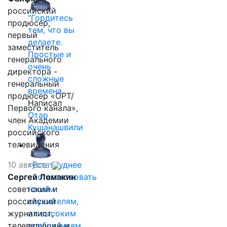
российский
"Гордитесь
продюсер,
тем, что вы
первый
делаете.
заместитель
Простые и
генерального
очень
директора -
сложные
генеральный
времена…
продюсер «ОРТ/
Написал
Первого канала»,
Отар
член Академии
Кушанашвили
российского
телевидения
10 августа
«Все труднее
Сергей Ломакин
соответствовать
советский и
нашим
российский
слушателям,
журналист,
их высоким
телеведущий и
требованиям