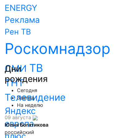
ENERGY
Реклама
Рен ТВ
Роскомнадзор
ТВ
СМИ
Дни
рождения
ТНТ
Сегодня
Телевидение
Завтра
На неделю
Яндекс
09 августа
европа
Юлия Богатикова
российский
плюс