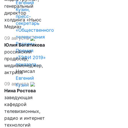
Евгений
генеральный
Кузин,
директор
пресс-
холдинга «Ньюс
секретарь
Медиа»
«Общественного
телевидения
09 августа
России»:
Юлия Богатикова
Премия
российский
«ТЭФИ 2019»
продюсер,
показала,…
медиаменеджер,
Написал
актриса
Евгений
09 августа
Кузин
Нина Ростова
заведующая
кафедрой
телевизионных,
радио и интернет
технологий