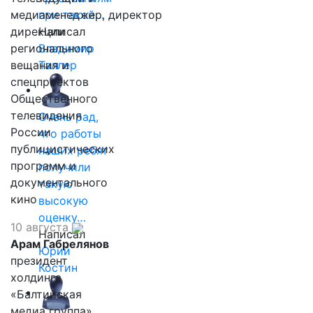
медиаменеджер, директор
при такой…
дирекции
Написал
регионального
Владимир
вещания и
Таллер
спецпроектов
Общественного
телевидения
Очень рад,
России
что работы
публицистических
наших ребят
программ и
получили
документального
такую
кино
высокую
оценку…
10 августа
Написал
Арам Габрелянов
Юрий
президент
Костин
холдинга
«Балтийская
медиа группа»,