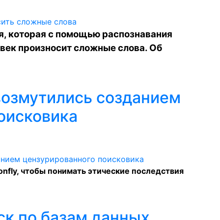
я, которая с помощью распознавания
овек произносит сложные слова. Об
возмутились созданием
оисковика
nfly, чтобы понимать этические последствия
ск по базам данных