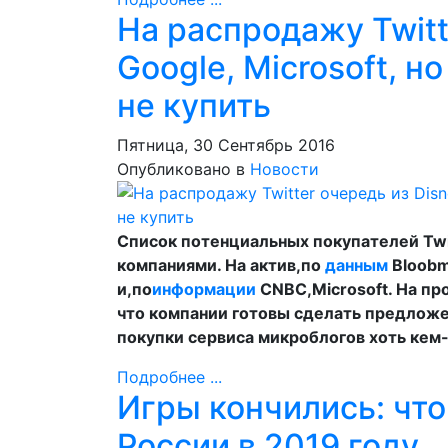
На распродажу Twitt
Google, Microsoft, н
не купить
Пятница, 30 Сентябрь 2016
Опубликовано в
Новости
Список потенциальных покупателей Twi
компаниями. На актив,по
данным
Bloobm
и,по
информации
CNBC,Microsoft. На п
что компании готовы сделать предложен
покупки сервиса микроблогов хоть кем
Подробнее ...
Игры кончились: что 
России в 2019 году