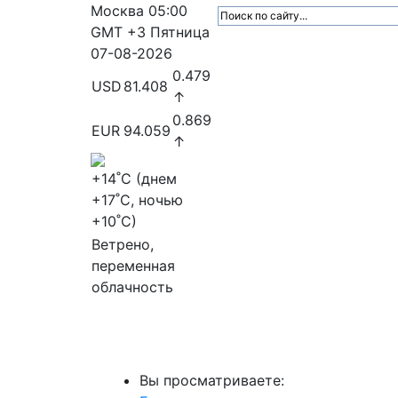
Москва
05:00
GMT +3
Пятница
07-08-2026
0.479
USD
81.408
↑
0.869
EUR
94.059
↑
+14
˚C (днем
+17
˚C, ночью
+10
˚C)
Ветрено,
переменная
облачность
МедиаПрофи
Главное
Медиарыно
Вы просматриваете: