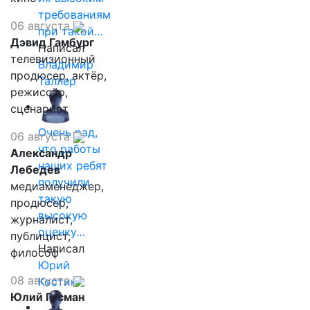
требованиям
06 августа
при такой…
Дэвид Гамбург
Написал
телевизионный
Владимир
продюсер, актёр,
Таллер
режиссёр,
сценарист
Очень рад,
06 августа
что работы
Александр
наших ребят
Лебедев
получили
медиаменеджер,
такую
продюсер,
высокую
журналист,
оценку…
публицист,
Написал
философ
Юрий
08 августа
Костин
Юлий Гусман