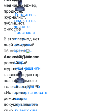
медиаменеджер,
продюсер,
"Гордитесь
журналист,
тем, что вы
публицист,
делаете.
философ
Простые и
очень
В этот период нет
сложные
дней рождений.
времена…
06 августа
Написал
Алексей Денисов
Отар
российский
Кушанашвили
журналист,
главный редактор
познавательного
телеканала ВГТРК
«Все труднее
«История»,
соответствовать
режиссёр
нашим
документального
слушателям,
кино
их высоким