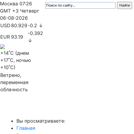
Москва
07:26
GMT +3
Четверг
06-08-2026
USD
80.929
-0.2 ↓
-0.392
EUR
93.19
↓
+14
˚C (днем
+17
˚C, ночью
+10
˚C)
Ветрено,
переменная
облачность
МедиаПрофи
Вы просматриваете:
Главная