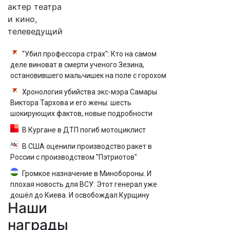
актер театра
и кино,
телеведущий
"Убил профессора страх": Кто на самом
деле виноват в смерти ученого Зезина,
остановившего мальчишек на поле с горохом
Хронология убийства экс-мэра Самары
Виктора Тархова и его жены: шесть
шокирующих фактов, новые подробности
В Кургане в ДТП погиб мотоциклист
В США оценили производство ракет в
России с производством "Пэтриотов"
Громкое назначение в Минобороны. И
плохая новость для ВСУ: Этот генерал уже
дошёл до Киева. И освобождал Курщину
Наши
награды