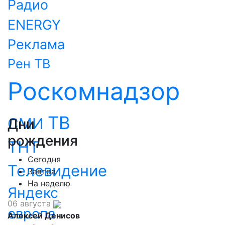
Радио
ENERGY
Реклама
Рен ТВ
Роскомнадзор
ТВ
СМИ
Дни
рождения
ТНТ
Сегодня
Телевидение
Завтра
На неделю
Яндекс
06 августа
европа
Алексей Денисов