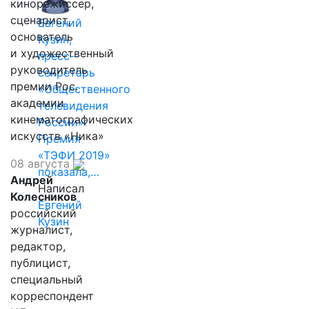
кинорежиссер,
сценарист,
Евгений
основатель
Кузин,
и художественный
пресс-
руководитель
секретарь
премии Рос.
«Общественного
академии
телевидения
кинематографических
России»:
искусств «Ника»
Премия
«ТЭФИ 2019»
08 августа
показала,…
Андрей
Написал
Колесников
Евгений
российский
Кузин
журналист,
редактор,
публицист,
специальный
корреспондент