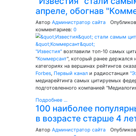
"Известия" стали сам
апреле, обогнав "Комм
Автор
Администратор сайта
Опубликов
комментариев:
0
"Известия"
возглавили топ-10 самых цит
"
Коммерсант
", который ранее держался 
категориях на вершинах рейтингов оказ
Forbes
,
Первый канал
и радиостанция
"Э
медиарейтинга самых цитируемых федер
подготовленного компанией "Медиалогия
Подробнее ...
100 наиболее популярн
в возрасте старше 4 ле
Автор
Администратор сайта
Опубликов