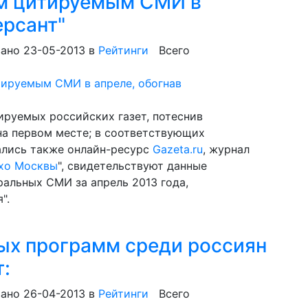
ым цитируемым СМИ в
ерсант"
ано 23-05-2013
в
Рейтинги
Всего
ируемых российских газет, потеснив
на первом месте; в соответствующих
ались также онлайн-ресурс
Gazeta.ru
, журнал
хо Москвы
", свидетельствуют данные
альных СМИ за апрель 2013 года,
".
ых программ среди россиян
т:
ано 26-04-2013
в
Рейтинги
Всего