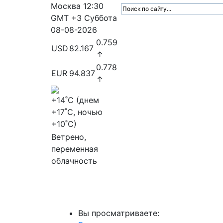
Москва
12:30
GMT +3
Суббота
08-08-2026
0.759
USD
82.167
↑
0.778
EUR
94.837
↑
+14
˚C (днем
+17
˚C, ночью
+10
˚C)
Ветрено,
переменная
облачность
МедиаПрофи
Главное
Медиарыно
Вы просматриваете: