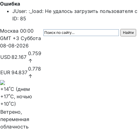
Ошибка
JUser: :_load: Не удалось загрузить пользователя с
ID: 85
Москва
00:00
GMT +3
Суббота
08-08-2026
0.759
USD
82.167
↑
0.778
EUR
94.837
↑
+14
˚C (днем
+17
˚C, ночью
+10
˚C)
Ветрено,
переменная
облачность