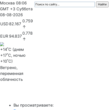
Москва
08:06
GMT +3
Суббота
08-08-2026
0.759
USD
82.167
↑
0.778
EUR
94.837
↑
+14
˚C (днем
+17
˚C, ночью
+10
˚C)
Ветрено,
переменная
облачность
МедиаПрофи
Вы просматриваете: