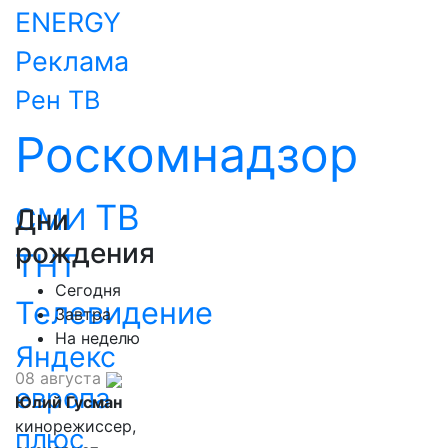
ENERGY
Реклама
Рен ТВ
Роскомнадзор
ТВ
СМИ
Дни
рождения
ТНТ
Сегодня
Телевидение
Завтра
На неделю
Яндекс
08 августа
европа
Юлий Гусман
кинорежиссер,
плюс