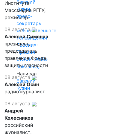
Евгений
Института
Кузин,
Массмедиа РГГУ,
пресс-
режиссер.
секретарь
08 августа
«Общественного
Алексей Симонов
телевидения
президент,
России»:
председатель
Премия
правления Фонда
«ТЭФИ 2019»
защиты гласности
показала,…
Написал
08 августа
Евгений
Алексей Осин
Кузин
радиожурналист
08 августа
Андрей
Колесников
российский
журналист,