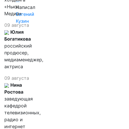
…
«Ньюс
Написал
Медиа»
Евгений
Кузин
09 августа
Юлия
Богатикова
российский
продюсер,
медиаменеджер,
актриса
09 августа
Нина
Ростова
заведующая
кафедрой
телевизионных,
радио и
интернет