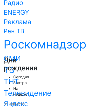
Радио
ENERGY
Реклама
Рен ТВ
Роскомнадзор
СМИ
Дни
рождения
ТВ
Сегодня
ТНТ
Завтра
На
Телевидение
неделю
Яндекс
09 августа