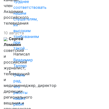
труднее
член
соответствовать
Академии
нашим
российского
слушателям,
телевидения
их
высоким
10 августа
требованиям
Сергей
при
Ломакин
такой…
советский
Написал
и
Владимир
российский
Таллер
журналист,
телеведущий
Очень
и
рад,
медиаменеджер, директор
что
дирекции
работы
регионального
наших
вещания и
ребят
спецпроектов