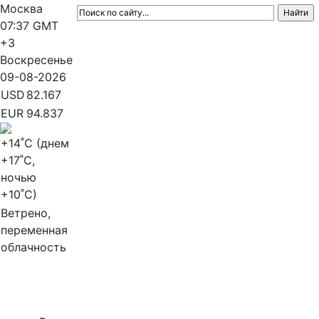
Москва
07:37
GMT
+3
Воскресенье
09-08-2026
USD
82.167
EUR
94.837
+14
˚C (днем
+17
˚C,
ночью
+10
˚C)
Ветрено,
переменная
облачность
МедиаПрофи