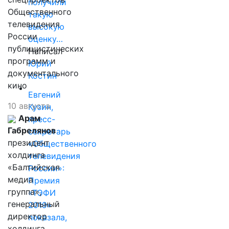
получили
Общественного
такую
телевидения
высокую
России
оценку…
публицистических
Написал
программ и
Юрий
документального
Костин
кино
Евгений
10 августа
Кузин,
Арам
пресс-
Габрелянов
секретарь
президент
«Общественного
холдинга
телевидения
«Балтийская
России»:
медиа
Премия
группа»,
«ТЭФИ
генеральный
2019»
директор
показала,
холдинга