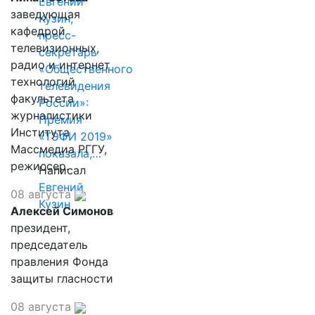
Евгений
заведующая
Кузин,
кафедрой
пресс-
телевизионных,
секретарь
радио и интернет
«Общественного
технологий
телевидения
факультета
России»:
журналистики
Премия
Института
«ТЭФИ 2019»
Массмедиа РГГУ,
показала,…
режиссер.
Написал
Евгений
08 августа
Кузин
Алексей Симонов
президент,
председатель
правления Фонда
защиты гласности
08 августа