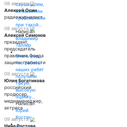
08 августа
слушателям,
Алексей Осин
их высоким
радиожурналист
требованиям
при такой…
08 августа
Написал
Алексей Симонов
Владимир
президент,
Таллер
председатель
правления Фонда
Очень рад,
защиты гласности
что работы
наших ребят
09 августа
получили
Юлия Богатикова
такую
российский
высокую
продюсер,
оценку…
медиаменеджер,
Написал
актриса
Юрий
Костин
09 августа
Нина Ростова