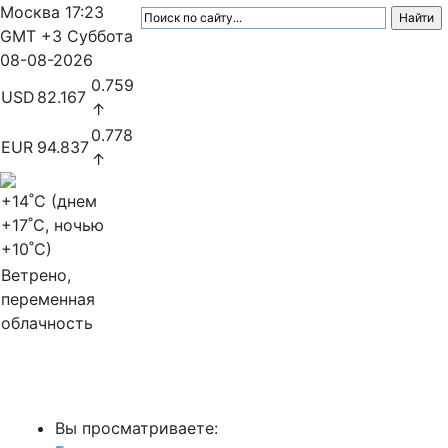
Москва
17:23
GMT +3
Суббота
08-08-2026
0.759
USD
82.167
↑
0.778
EUR
94.837
↑
+14
˚C (днем
+17
˚C, ночью
+10
˚C)
Ветрено,
переменная
облачность
МедиаПрофи
Вы просматриваете: