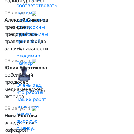
радиожурналист
соответствовать
08 августа
нашим
Алексей Симонов
слушателям,
президент,
их высоким
председатель
требованиям
правления Фонда
при такой…
защиты гласности
Написал
Владимир
09 августа
Таллер
Юлия Богатикова
российский
продюсер,
Очень рад,
медиаменеджер,
что работы
актриса
наших ребят
получили
09 августа
такую
Нина Ростова
высокую
заведующая
оценку…
кафедрой