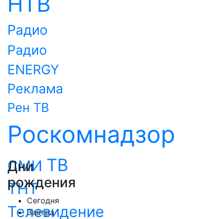
НТВ
Радио
Радио
ENERGY
Реклама
Рен ТВ
Роскомнадзор
ТВ
СМИ
Дни
рождения
ТНТ
Сегодня
Телевидение
Завтра