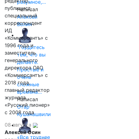
редактор,
разумное,…
публицист,
Написал
специальный
Алексей
корреспондент
Волин
ИД
«Коммерсантъ» с
1996 года и
"Гордитесь
заместитель
тем, что вы
генерального
делаете.
директора ОАО
Простые и
«Коммерсантъ» с
очень
2018 года,
сложные
главный редактор
времена…
журнала
Написал
«Русский пионер»
Отар
с 2008 года
Кушанашвили
08 августа
Алексей Осин
«Все труднее