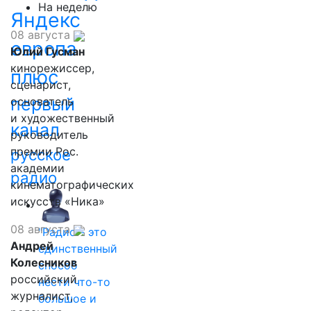
На неделю
Яндекс
08 августа
европа
Юлий Гусман
кинорежиссер,
плюс
сценарист,
первый
основатель
и художественный
канал
руководитель
премии Рос.
русское
академии
радио
кинематографических
искусств «Ника»
08 августа
"Радио - это
Андрей
единственный
Колесников
способ
российский
нести что-то
журналист,
большое и