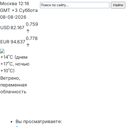
Москва
12:16
GMT +3
Суббота
08-08-2026
0.759
USD
82.167
↑
0.778
EUR
94.837
↑
+14
˚C (днем
+17
˚C, ночью
+10
˚C)
Ветрено,
переменная
облачность
МедиаПрофи
Вы просматриваете: