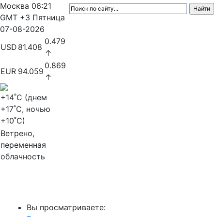
Москва
06:21
GMT +3
Пятница
07-08-2026
0.479
USD
81.408
↑
0.869
EUR
94.059
↑
+14
˚C (днем
+17
˚C, ночью
+10
˚C)
Ветрено,
переменная
облачность
МедиаПрофи
Вы просматриваете: