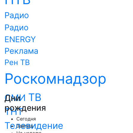
Радио
Радио
ENERGY
Реклама
Рен ТВ
Роскомнадзор
ТВ
СМИ
Дни
рождения
ТНТ
Сегодня
Телевидение
Завтра