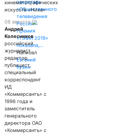
секретарь
кинематографических
«Общественного
искусств «Ника»
телевидения
08 августа
России»:
Андрей
Премия
Колесников
«ТЭФИ 2019»
российский
показала,…
журналист,
Написал
редактор,
Евгений
публицист,
Кузин
специальный
корреспондент
ИД
«Коммерсантъ» с
1996 года и
заместитель
генерального
директора ОАО
«Коммерсантъ» с