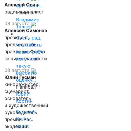
Алексей Осин
при такой…
радиожурналист
Написал
Владимир
08 августа
Таллер
Алексей Симонов
президент,
Очень рад,
председатель
что работы
правления Фонда
наших ребят
защиты гласности
получили
такую
08 августа
высокую
Юлий Гусман
оценку…
кинорежиссер,
Написал
сценарист,
Юрий
основатель
Костин
и художественный
Евгений
руководитель
Кузин,
премии Рос.
пресс-
академии