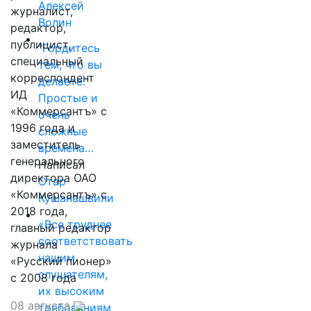
Алексей
журналист,
Волин
редактор,
публицист,
"Гордитесь
специальный
тем, что вы
корреспондент
делаете.
ИД
Простые и
«Коммерсантъ» с
очень
1996 года и
сложные
заместитель
времена…
генерального
Написал
директора ОАО
Отар
«Коммерсантъ» с
Кушанашвили
2018 года,
«Все труднее
главный редактор
соответствовать
журнала
нашим
«Русский пионер»
слушателям,
с 2008 года
их высоким
08 августа
требованиям