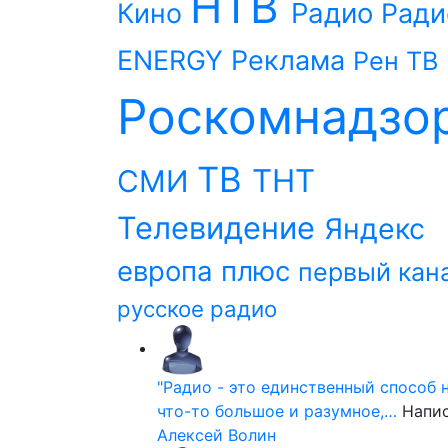
НТВ
Радио
Кино
Ради
ENERGY
Реклама
Рен ТВ
Роскомнадзо
ТВ
ТНТ
СМИ
Телевидение
Яндекс
европа плюс
первый кан
русское радио
"Радио - это единственный способ 
что-то большое и разумное,…
Напи
Алексей Волин