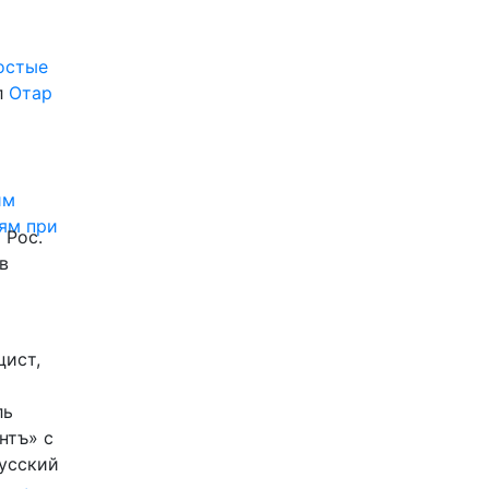
ростые
л
Отар
им
ям при
 Рос.
в
цист,
ль
нтъ» с
Русский