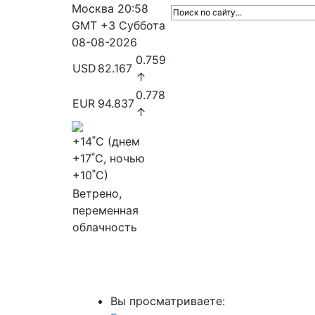
Москва
20:58
GMT +3
Суббота
08-08-2026
0.759
USD
82.167
↑
0.778
EUR
94.837
↑
+14
˚C (днем
+17
˚C, ночью
+10
˚C)
Ветрено,
переменная
облачность
МедиаПрофи
Главное
Медиарыно
Вы просматриваете: