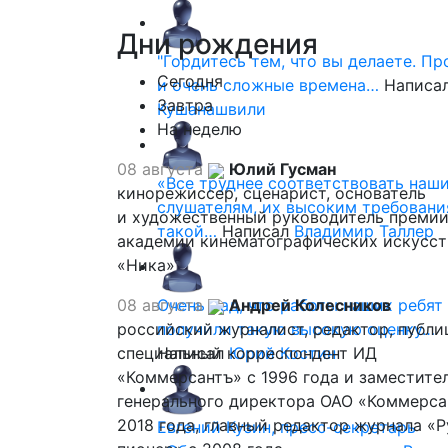
Дни
рождения
"Гордитесь тем, что вы делаете. П
Сегодня
и очень сложные времена…
Написа
Завтра
Кушанашвили
На неделю
08 августа
Юлий Гусман
«Все труднее соответствовать наш
кинорежиссер, сценарист, основатель
слушателям, их высоким требовани
и художественный руководитель премии
такой…
Написал
Владимир Таллер
академии кинематографических искусст
«Ника»
08 августа
Очень рад, что работы наших ребят
Андрей Колесников
российский журналист, редактор, публи
получили такую высокую оценку…
специальный корреспондент ИД
Написал
Юрий Костин
«Коммерсантъ» с 1996 года и заместите
генерального директора ОАО «Коммерса
2018 года, главный редактор журнала «
Евгений Кузин, пресс-секретарь