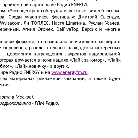
 пройдет при партнерстве Радио
ENERGY
.
ком «Экспоцентре» соберутся известные видеоблогеры,
в. Среди участников фестиваля: Дмитрий Сыендук,
, Wylsacom, Ян ТОПЛЕС, Настя Шпагина, Руслан Усачев,
еречный, Агния Огонек, DaiFiveTop, Берсик и многие
невном формате, что позволило значительно расширить
е сюрпризов, развлекательных площадок и интересных
я - церемония награждения лауреатов национальной
оторая вручается в номинациях «Лайк за юмор», «Лайк
блог», «Лайк новичку» и других.
фире Радио ENERGY и на
www.energyfm.ru
.
сех материалах рекламной кампании, а также будет
ятия.
тота в Москве).
радиохолдинга - ГПМ Радио.