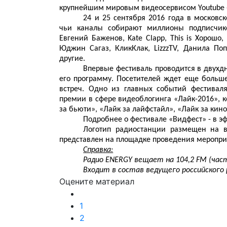
крупнейшим мировым видеосервисом Youtube -
24 и 25 сентября 2016 года в московс
чьи каналы собирают миллионы подписчико
Евгений Баженов, Kate Clapp, This is Хорошо
Юджин Сагаз, КликКлак, LizzzTV, Данила Поп
другие.
Впервые фестиваль проводится в двухд
его программу. Посетителей ждет еще больш
встреч. Одно из главных событий фестивал
премии в сфере видеоблогинга «Лайк-2016», к
за бьюти», «Лайк за лайфстайл», «Лайк за кино
Подробнее о фестивале «Видфест» - в э
Логотип радиостанции размещен на в
представлен на площадке проведения меропри
Справка:
Радио ENERGY вещает на 104,2 FM (час
Входит в состав ведущего российского 
Оцените материал
1
2