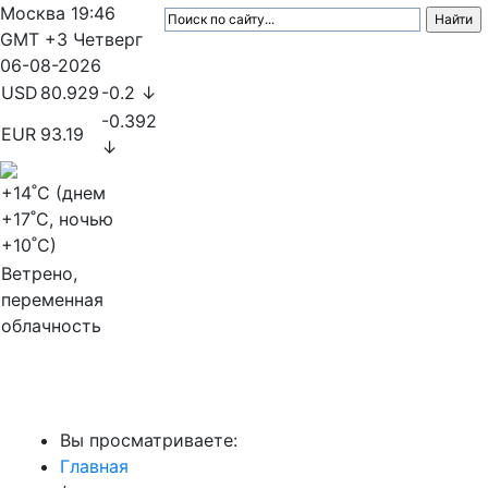
Москва
19:46
GMT +3
Четверг
06-08-2026
USD
80.929
-0.2 ↓
-0.392
EUR
93.19
↓
+14
˚C (днем
+17
˚C, ночью
+10
˚C)
Ветрено,
переменная
облачность
МедиаПрофи
Вы просматриваете:
Главная