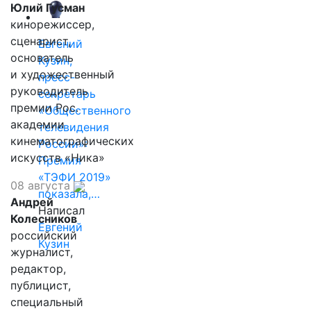
Юлий Гусман
кинорежиссер,
сценарист,
Евгений
основатель
Кузин,
и художественный
пресс-
руководитель
секретарь
премии Рос.
«Общественного
академии
телевидения
кинематографических
России»:
искусств «Ника»
Премия
«ТЭФИ 2019»
08 августа
показала,…
Андрей
Написал
Колесников
Евгений
российский
Кузин
журналист,
редактор,
публицист,
специальный