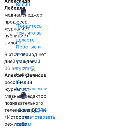
Александр
Волин
Лебедев
медиаменеджер,
продюсер,
"Гордитесь
журналист,
тем, что вы
публицист,
делаете.
философ
Простые и
очень
В этот период нет
сложные
дней рождений.
времена…
06 августа
Написал
Алексей Денисов
Отар
российский
Кушанашвили
журналист,
главный редактор
познавательного
телеканала ВГТРК
«Все труднее
«История»,
соответствовать
режиссёр
нашим