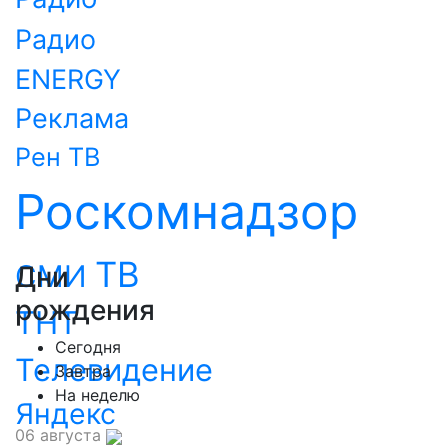
Радио
ENERGY
Реклама
Рен ТВ
Роскомнадзор
ТВ
СМИ
Дни
рождения
ТНТ
Сегодня
Телевидение
Завтра
На неделю
Яндекс
06 августа