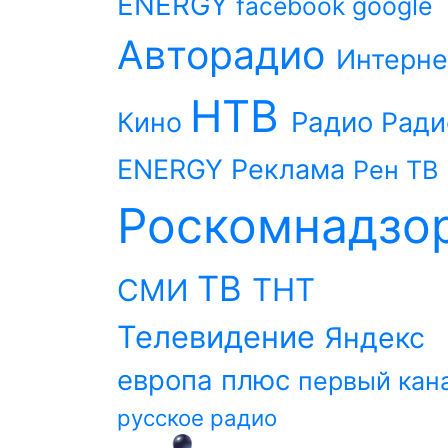
ENERGY
facebook
google
Авторадио
Интерне
НТВ
Радио
Кино
Ради
ENERGY
Реклама
Рен ТВ
Роскомнадзо
ТВ
ТНТ
СМИ
Телевидение
Яндекс
европа плюс
первый кан
русское радио