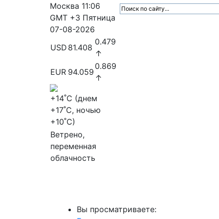
Москва
11:06
GMT +3
Пятница
07-08-2026
0.479
USD
81.408
↑
0.869
EUR
94.059
↑
+14
˚C (днем
+17
˚C, ночью
+10
˚C)
Ветрено,
переменная
облачность
МедиаПрофи
Главное
Медиарыно
Вы просматриваете: