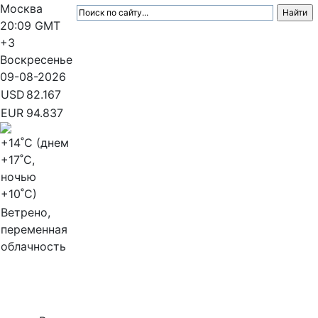
Москва
20:09
GMT
+3
Воскресенье
09-08-2026
USD
82.167
EUR
94.837
+14
˚C (днем
+17
˚C,
ночью
+10
˚C)
Ветрено,
переменная
облачность
МедиаПрофи