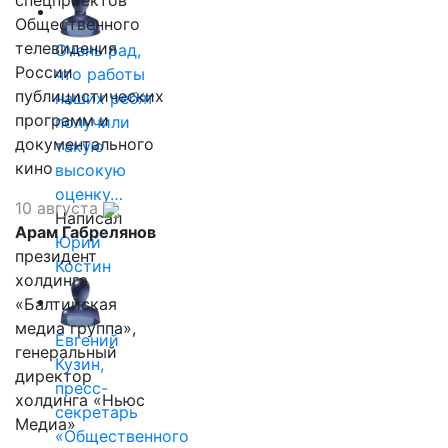
спецпроектов
Общественного
телевидения
Очень рад,
России
что работы
публицистических
наших ребят
программ и
получили
документального
такую
кино
высокую
оценку…
10 августа
Написал
Арам Габрелянов
Юрий
президент
Костин
холдинга
«Балтийская
медиа группа»,
Евгений
генеральный
Кузин,
директор
пресс-
холдинга «Ньюс
секретарь
Медиа»
«Общественного