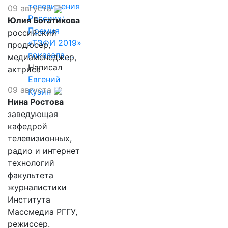
телевидения
09 августа
России»:
Юлия Богатикова
Премия
российский
«ТЭФИ 2019»
продюсер,
показала,…
медиаменеджер,
Написал
актриса
Евгений
09 августа
Кузин
Нина Ростова
заведующая
кафедрой
телевизионных,
радио и интернет
технологий
факультета
журналистики
Института
Массмедиа РГГУ,
режиссер.