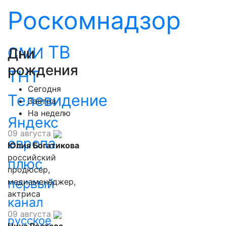
Роскомнадзор
ТВ
СМИ
Дни
рождения
ТНТ
Сегодня
Телевидение
Завтра
На неделю
Яндекс
09 августа
европа
Юлия Богатикова
российский
плюс
продюсер,
первый
медиаменеджер,
актриса
канал
09 августа
русское