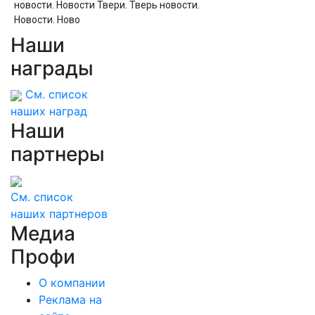
новости. Новости Твери. Тверь новости.
Новости. Ново
Наши
Отхватила сразу 3 персидских короба в Fix
Price: вот какое украшение для дачи
награды
получилось
См. список
наших наград
Наши
партнеры
См. список
наших партнеров
Медиа
Профи
О компании
Реклама на