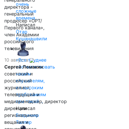
генерального
очень
директора -
сложные
генеральный
времена…
продюсер «ОРТ/
Написал
Первого канала»,
Отар
член Академии
Кушанашвили
российского
телевидения
10 августа
«Все труднее
Сергей Ломакин
соответствовать
советский и
нашим
российский
слушателям,
журналист,
их высоким
телеведущий и
требованиям
медиаменеджер, директор
при такой…
дирекции
Написал
регионального
Владимир
вещания и
Таллер