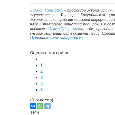
Дамиан Рэдклифф
– профессор журналистики 
журналистики Тоу при Колумбийском ун
журналистики, средств массовой информации 
член Королевского общества поощрения худо
подкаст
Demystifying Media
, где проводи
специализирующимися в области медиа. Следи
Источник: www.radioportal.ru
Оцените материал
1
2
3
4
5
(0 голосов)
Теги