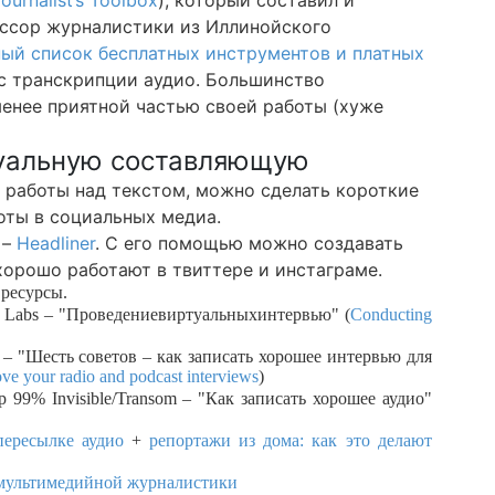
ournalist’s Toolbox
), который составил и
ессор журналистики из Иллинойского
ный список бесплатных инструментов и платных
 транскрипции аудио. Большинство
енее приятной частью своей работы (хуже
изуальную составляющую
 работы над текстом, можно сделать короткие
оты в социальных медиа.
 –
Headliner
. С его помощью можно создавать
хорошо работают в твиттере и инстаграме.
ресурсы.
 Labs – "
Проведение
виртуальных
интервью
"
(
Conducting
uk – "Шесть советов – как записать хорошее интервью для
ove your radio and podcast interviews
)
99% Invisible/Transom – "Как записать хорошее аудио"
ересылке аудио
+
репортажи из дома: как это делают
 мультимедийной журналистики