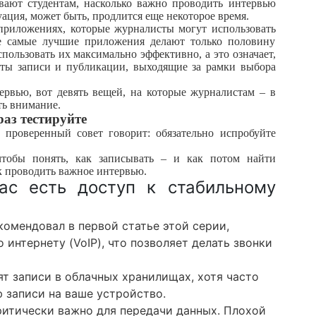
ают студентам, насколько важно проводить интервью
туация, может быть, продлится еще некоторое время.
 приложениях, которые журналисты могут использовать
же самые лучшие приложения делают только половину
спользовать их максимально эффективно, а это означает,
кты записи и публикации, выходящие за рамки выбора
рвью, вот девять вещей, на которые журналистам – в
ть внимание.
раз тестируйте
 проверенный совет говорит: обязательно испробуйте
чтобы понять, как записывать – и как потом найти
ак проводить важное интервью.
вас есть доступ к стабильному
омендовал в первой статье этой серии,
 интернету (VoIP), что позволяет делать звонки
ят записи в облачных хранилищах, хотя часто
 записи на ваше устройство.
ритически важно для передачи данных. Плохой