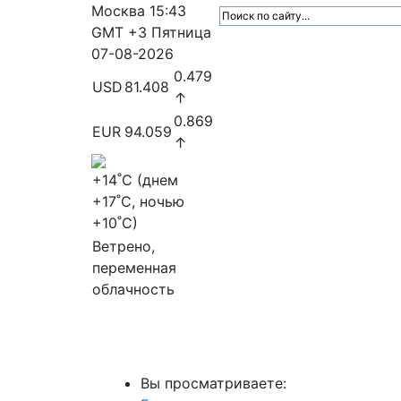
Москва
15:43
GMT +3
Пятница
07-08-2026
0.479
USD
81.408
↑
0.869
EUR
94.059
↑
+14
˚C (днем
+17
˚C, ночью
+10
˚C)
Ветрено,
переменная
облачность
МедиаПрофи
Главное
Медиарыно
Вы просматриваете: