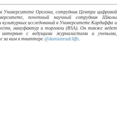
в Университете Орегона, сотрудник Центра цифровой
иверситете, почетный научный сотрудник Школы
и культурных исследований в Университете Кардиффа и
жеств, мануфактур и торговли (RSA). Он также ведет
т интервью с ведущими журналистами и учеными,
те за ним в твиттере
@damianradcliffe
.