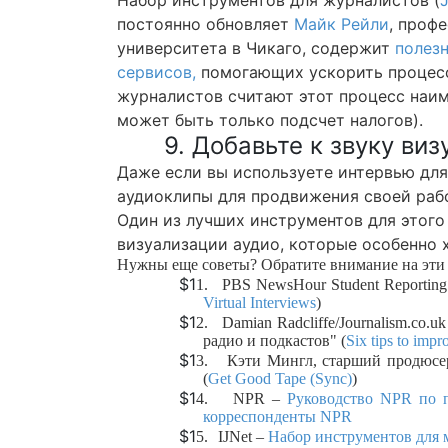
Набор инструментов для журналистов (
J
постоянно обновляет
Майк Рейли
, проф
университета в Чикаго, содержит
полез
сервисов,
помогающих ускорить процесс
журналистов считают этот процесс наим
может быть только подсчет налогов).
9. Добавьте к звуку в
Даже если вы используете интервью для
аудиоклипы для продвижения своей раб
Один из лучших инструментов для этого
визуализации аудио, которые особенно 
Нужны еще советы? Обратите внимание на эти 
$1
1.
PBS NewsHour Student Reporting
Virtual Interviews
)
$1
2.
Damian Radcliffe/Journalism.co.
радио и подкастов" (
Six tips to impr
$1
3.
Кэти Мингл, старший продюсер 
(
Get Good Tape (Sync)
)
$1
4.
NPR –
Руководство NPR по п
корреспонденты NPR
$1
5.
IJNet –
Набор инструментов для