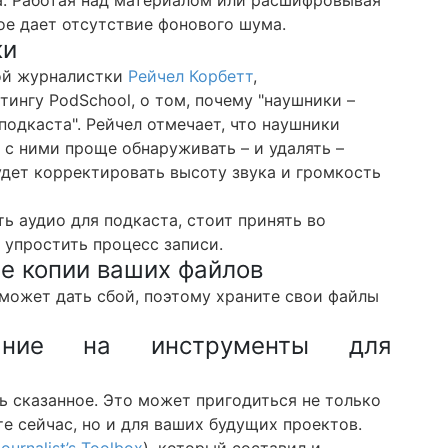
а. Работая над материалом или расшифровывая
ое дает отсутствие фонового шума.
ки
ой журналистки
Рейчел Корбетт
,
ингу PodSchool, о том, почему "наушники –
подкаста". Рейчел отмечает, что наушники
 с ними проще обнаруживать – и удалять –
дет корректировать высоту звука и громкость
ь аудио для подкаста, стоит принять во
 упростить процесс записи.
ые копии ваших файлов
может дать сбой, поэтому храните свои файлы
ание на инструменты для
ь сказанное. Это может пригодиться не только
е сейчас, но и для ваших будущих проектов.