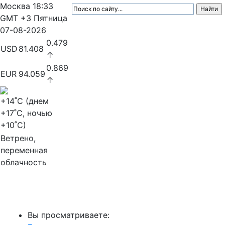
Москва
18:33
GMT +3
Пятница
07-08-2026
0.479
USD
81.408
↑
0.869
EUR
94.059
↑
+14
˚C (днем
+17
˚C, ночью
+10
˚C)
Ветрено,
переменная
облачность
МедиаПрофи
Вы просматриваете: