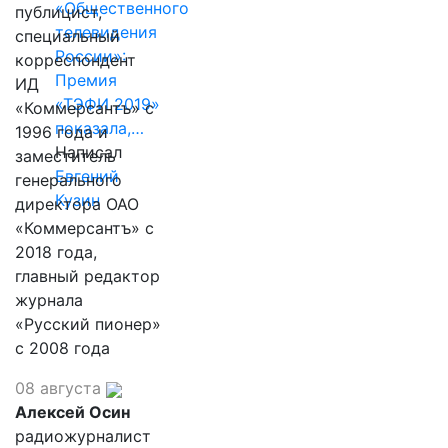
«Общественного
публицист,
телевидения
специальный
России»:
корреспондент
Премия
ИД
«ТЭФИ 2019»
«Коммерсантъ» с
показала,…
1996 года и
Написал
заместитель
Евгений
генерального
Кузин
директора ОАО
«Коммерсантъ» с
2018 года,
главный редактор
журнала
«Русский пионер»
с 2008 года
08 августа
Алексей Осин
радиожурналист