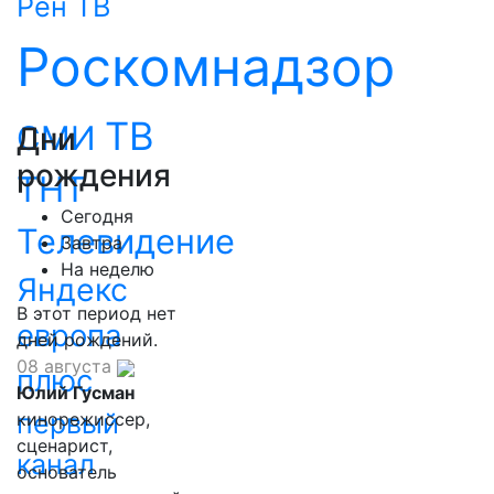
Рен ТВ
Роскомнадзор
ТВ
СМИ
Дни
рождения
ТНТ
Сегодня
Телевидение
Завтра
На неделю
Яндекс
В этот период нет
европа
дней рождений.
08 августа
плюс
Юлий Гусман
первый
кинорежиссер,
сценарист,
канал
основатель