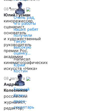
08 августа
Юлий Гусман
Очень рад,
кинорежиссер,
что работы
сценарист,
наших ребят
основатель
получили
и художественный
такую
руководитель
высокую
премии Рос.
оценку…
академии
Написал
кинематографических
Юрий
искусств «Ника»
Костин
08 августа
Андрей
Евгений
Колесников
Кузин,
российский
пресс-
журналист,
секретарь
редактор,